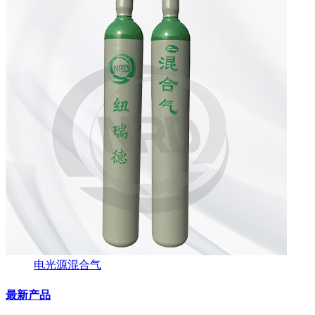
电光源混合气
最新产品