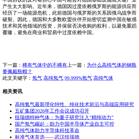
产生太大影响。近年来，德国因过度依赖俄罗斯的能源供应而
经历了一场能源危机，此前德国与俄罗斯的关系因俄乌战争而
破裂。因此，德国和大多数欧盟伙伴开始密切监测中国在敏感
技术和其他领域的投资，并保留否决收购的权利，以避免重蹈
覆辙，避免在商业和贸易中过度依赖中国。
下一篇：
稀有气体中的不稀有
上一篇：
为什么高纯气体的钢瓶
要佩戴瓶帽？
此文关键字：
氖气
高纯氖气
99.999%氖气
高纯气体
相关资讯
高纯氪气最新理化特性、纯化技术前沿与高端应用研究
五矿集团2026年工作会议成功召开
纽瑞德特种气体：为量子研究注入“精纯动力”
国产氖气崛起：助力中国半导体产业自主可控
高纯气体助力半导体科技革命
标准气体首选——武汉纽瑞德