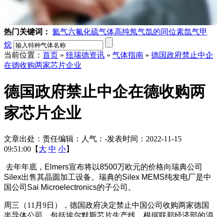
热门关键词：
氦气
六氟化硫气体
高纯氖气
氙的同位素
氙气
甲
烷
当前位置：
首页
»
纽瑞德资讯
»
气体指南
»
德国政府禁止中企
在德收购两家芯片企业
德国政府禁止中企在德收购两
家芯片企业
文章出处：
责任编辑：
人气：
-
发表时间：2022-11-15
09:51:00【
大
中
小
】
去年年底，Elmers宣布将以8500万欧元的价格向瑞典公司
Silex出售其晶圆加工设备。瑞典的Silex MEMS纯发电厂是中
国公司Sai Microelectronics的子公司。
周三（11月9日），德国政府决定禁止中国公司收购两家德国
半导体公司，包括埃尔默斯芯片生产线。根据联邦经济部的消