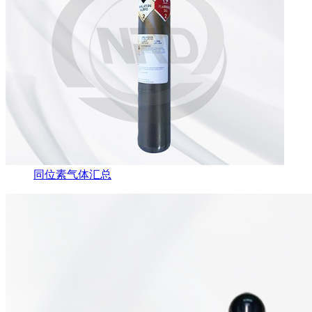
同位素气体汇总