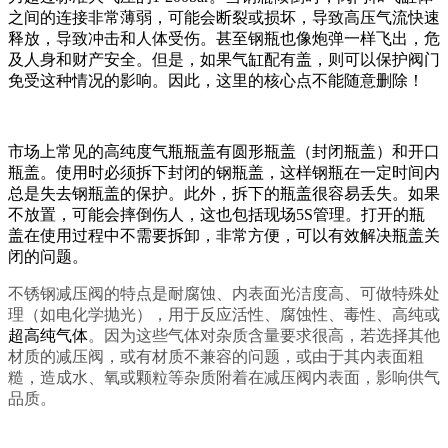
之间的连接非常薄弱，可能会断裂或损坏，导致高压气流快速
释放，导致冲击和人体受伤。甚至钢瓶也像炮弹一样飞出，危
及人身和财产安全。但是，如果气缸配有盖，则可以保护阀门
免受这种情况的影响。因此，这里的核心点不能随意删除！
市场上常见的高纯度气瓶瓶盖有圆形瓶盖（封闭瓶盖）和开口
瓶盖。使用时必须拆下封闭的钢瓶盖，这样钢瓶在一定时间内
总是失去钢瓶盖的保护。此外，拆下的
瓶盖
很容易丢失。如果
不放置，可能会摔倒伤人，这也包括现场5S管理。打开的瓶
盖在使用过程中不需要拆卸，非常方便，可以有效解决瓶盖关
闭的问题。
不锈钢减压阀的特点是耐腐蚀、内表面光洁度高、可做特殊处
理（如电化学抛光），用于反应活性、腐蚀性、毒性、高纯或
超高纯气体
。因为这些气体对杂质含量要求很高，若选择其他
材质的减压阀，或有材质不兼容的问题，或由于其内表面粗
糙，造成水、氧或颗粒等杂质附着在减压阀内表面，影响供气
品质。