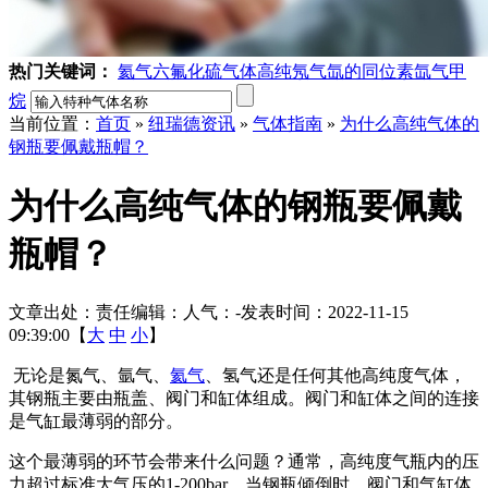
热门关键词：
氦气
六氟化硫气体
高纯氖气
氙的同位素
氙气
甲
烷
当前位置：
首页
»
纽瑞德资讯
»
气体指南
»
为什么高纯气体的
钢瓶要佩戴瓶帽？
为什么高纯气体的钢瓶要佩戴
瓶帽？
文章出处：
责任编辑：
人气：
-
发表时间：2022-11-15
09:39:00【
大
中
小
】
无论是氮气、
氩气
、
氦气
、氢气还是任何其他高纯度气体，
其钢瓶主要由瓶盖、阀门和缸体组成。阀门和缸体之间的连接
是气缸最薄弱的部分。
这个最薄弱的环节会带来什么问题？通常，高纯度气瓶内的压
力超过标准大气压的1-200bar。当钢瓶倾倒时，阀门和气缸体