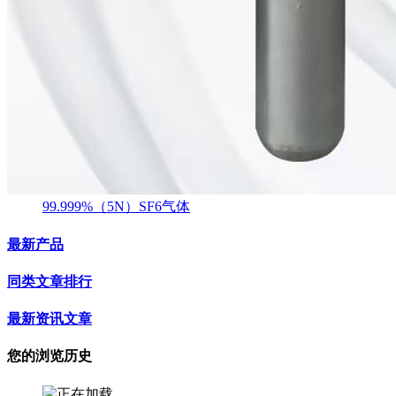
99.999%（5N）SF6气体
最新产品
同类文章排行
最新资讯文章
您的浏览历史