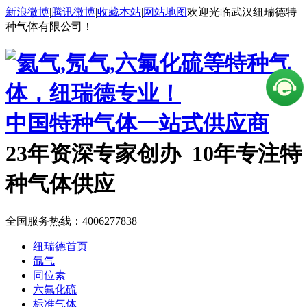
新浪微博
|
腾讯微博
|
收藏本站
|
网站地图
欢迎光临武汉纽瑞德特
种气体有限公司！
中国特种气体一站式供应商
23年资深专家创办 10年专注特
种气体供应
全国服务热线：
4006277838
纽瑞德首页
氙气
同位素
六氟化硫
标准气体