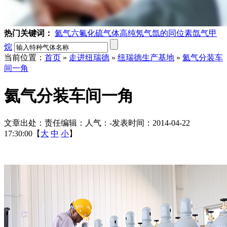
热门关键词：
氦气
六氟化硫气体
高纯氖气
氙的同位素
氙气
甲
烷
当前位置：
首页
»
走进纽瑞德
»
纽瑞德生产基地
»
氦气分装车
间一角
氦气分装车间一角
文章出处：
责任编辑：
人气：
-
发表时间：2014-04-22
17:30:00【
大
中
小
】