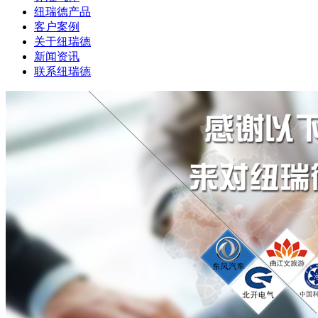
纽瑞德产品
客户案例
关于纽瑞德
新闻资讯
联系纽瑞德