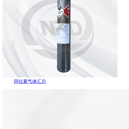
同位素气体汇总