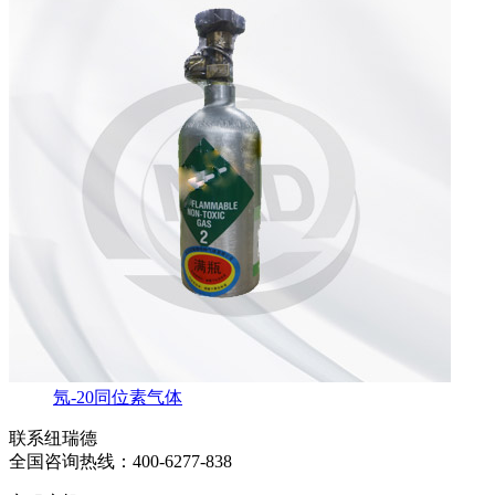
氖-20同位素气体
联系纽瑞德
全国咨询热线：
400-6277-838