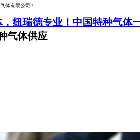
种气体有限公司！
中国特种气体
特种气体供应