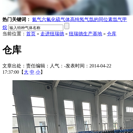
热门关键词：
氦气
六氟化硫气体
高纯氖气
氙的同位素
氙气
甲
烷
当前位置：
首页
»
走进纽瑞德
»
纽瑞德生产基地
»
仓库
仓库
文章出处：
责任编辑：
人气：
-
发表时间：2014-04-22
17:37:00【
大
中
小
】