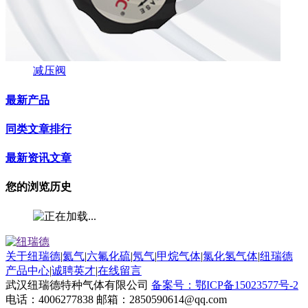
减压阀
最新产品
同类文章排行
最新资讯文章
您的浏览历史
关于纽瑞德
|
氦气
|
六氟化硫
|
氖气
|
甲烷气体
|
氯化氢气体
|
纽瑞德
产品中心
|
诚聘英才
|
在线留言
武汉纽瑞德特种气体有限公司
备案号：鄂ICP备15023577号-2
电话：4006277838 邮箱：2850590614@qq.com