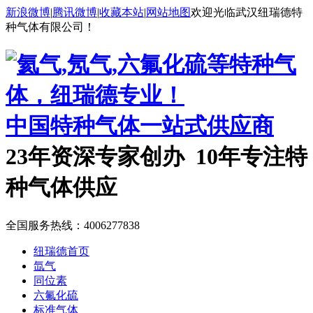
新浪微博
|
腾讯微博
|
收藏本站
|
网站地图
欢迎光临武汉纽瑞德特
种气体有限公司！
中国特种气体一站式供应商
23年资深专家创办 10年专注特
种气体供应
全国服务热线：
4006277838
纽瑞德首页
氙气
同位素
六氟化硫
标准气体