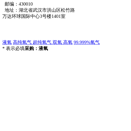
邮编：430010
地址：湖北省武汉市洪山区松竹路
万达环球国际中心3号楼1401室
液氧
高纯氧气 超纯氧气 双氧 高氧
99.999%氧气
*
表示必填
采购：液氧
*
联
系
人：
*
手
机号
码：
电子
邮
件：
*
采
购意
向描