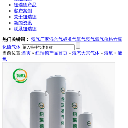
纽瑞德产品
客户案例
关于纽瑞德
新闻资讯
联系纽瑞德
热门关键词：
氖气厂家
混合气
标准气
氙气
氖气
氦气价格
六氟
化硫气体
当前位置:
首页
»
纽瑞德产品
首页
»
液态大宗气体
»
液氧
»
液
氧