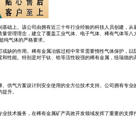
制基础上。该公司由拥有近三十年行业经验的科技人员创建，从
质量管理理念，建立了覆盖工业气体、电子气体、稀有气体等八
域对超纯气体的严格要求。
可或缺的作用。稀有金属冶炼过程中常常需要惰性气体保护，以
度和性能。特别是对于钛、锆等活性较强的稀有金属，纽瑞德的
择、供气方案设计到安全使用的全方位技术支持。公司拥有专业
的提升。
专业技术服务，在稀有金属矿产高效开发领域发挥了重要的支撑
。