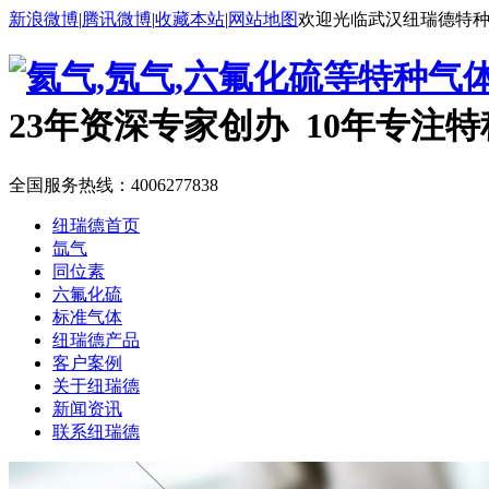
新浪微博
|
腾讯微博
|
收藏本站
|
网站地图
欢迎光临武汉纽瑞德特
23年资深专家创办 10年专注
全国服务热线：
4006277838
纽瑞德首页
氙气
同位素
六氟化硫
标准气体
纽瑞德产品
客户案例
关于纽瑞德
新闻资讯
联系纽瑞德