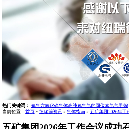
热门关键词：
氦气
六氟化硫气体
高纯氖气
氙的同位素
氙气
甲烷
当前位置：
首页
»
纽瑞德资讯
»
气体指南
»
五矿集团2026年
五矿集团2026年工作会议成功