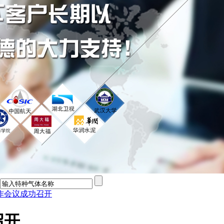
工作会议成功召开
召开