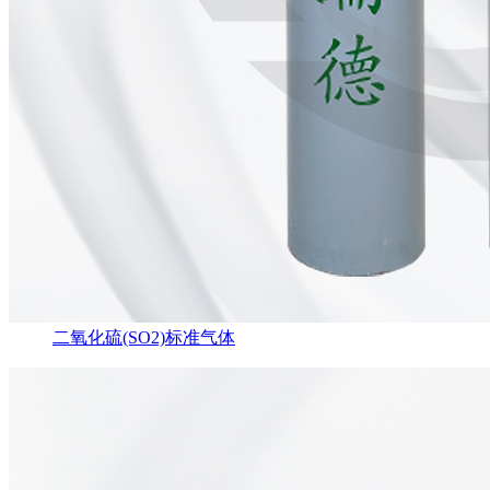
二氧化硫(SO2)标准气体