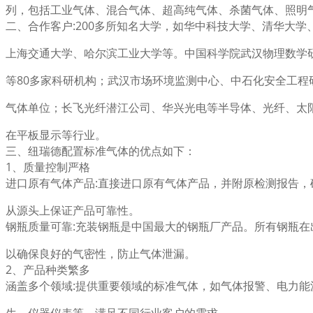
列，包括工业气体、混合气体、超高纯气体、杀菌气体、照明气体
二、合作客户:200多所知名大学，如华中科技大学、清华大
上海交通大学、哈尔滨工业大学等。中国科学院武汉物理数学
等80多家科研机构；武汉市场环境监测中心、中石化安全工程
气体单位；长飞光纤潜江公司、华兴光电等半导体、光纤、太阳能、 
在平板显示等行业。
三、纽瑞德配置标准气体的优点如下：
1、质量控制严格
进口原有气体产品:直接进口原有气体产品，并附原检测报告，
从源头上保证产品可靠性。
钢瓶质量可靠:充装钢瓶是中国最大的钢瓶厂产品。所有钢瓶在
以确保良好的气密性，防止气体泄漏。
2、产品种类繁多
涵盖多个领域:提供重要领域的标准气体，如气体报警、电力能