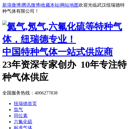
新浪微博
|
腾讯微博
|
收藏本站
|
网站地图
欢迎光临武汉纽瑞德特
种气体有限公司！
中国特种气体一站式供应商
23年资深专家创办 10年专注特
种气体供应
全国服务热线：
4006277838
纽瑞德首页
氙气
同位素
六氟化硫
标准气体