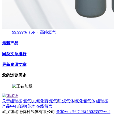
99.999%（5N）高纯氦气
最新产品
同类文章排行
最新资讯文章
您的浏览历史
关于纽瑞德
|
氦气
|
六氟化硫
|
氖气
|
甲烷气体
|
氯化氢气体
|
纽瑞德
产品中心
|
诚聘英才
|
在线留言
武汉纽瑞德特种气体有限公司
备案号：鄂ICP备15023577号-2