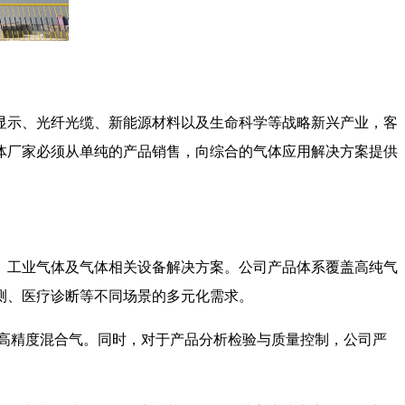
显示、光纤光缆、新能源材料以及生命科学等战略新兴产业，客
体厂家必须从单纯的产品销售，向综合的气体应用解决方案提供
、工业气体及气体相关设备解决方案。公司产品体系覆盖高纯气
测、医疗诊断等不同场景的多元化需求。
级的高精度混合气。同时，对于产品分析检验与质量控制，公司严