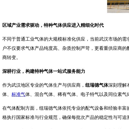
区域产业需求驱动，特种气体供应进入精细化时代
不同于普通工业气体的大规模标准化供应，当前武汉市场的需
户不仅要求气体产品纯度高、杂质控制严苛，更看重供应商的
商转变。
深耕行业，构建特种气体一站式服务能力
作为武汉地区专业的气体生产与供应商，
纽瑞德气体
深刻理解
体、
标准气
体、混合气体、稀有气体、电子特气以及同位素气
在气体配制方面，纽瑞德气体依托专业的配气设备和经验丰富
格执行国家标准与行业规范，确保每批次产品的稳定性与可追