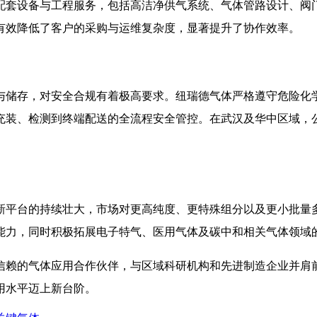
配套设备与工程服务，包括高洁净供气系统、气体管路设计、阀
有效降低了客户的采购与运维复杂度，显著提升了协作效率。
与储存，对安全合规有着极高要求。纽瑞德气体严格遵守危险化
充装、检测到终端配送的全流程安全管控。在武汉及华中区域，
新平台的持续壮大，市场对更高纯度、更特殊组分以及更小批量
能力，同时积极拓展电子特气、医用气体及碳中和相关气体领域
信赖的气体应用合作伙伴，与区域科研机构和先进制造企业并肩
用水平迈上新台阶。