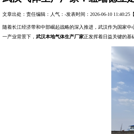
文章出处：
责任编辑：
人气：
-
发表时间：2026-06-10 11:40:25
随着长江经济带和中部崛起战略的深入推进，武汉作为国家中
一产业背景下，
武汉本地气体生产厂家
正发挥着日益关键的基