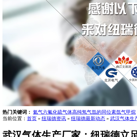
热门关键词：
氦气
六氟化硫气体
高纯氖气
氙的同位素
氙气
甲烷
当前位置：
首页
»
纽瑞德资讯
»
纽瑞德最新动态
»
武汉气体生
武汉气体生产厂家：纽瑞德立