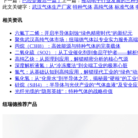
下一篇：
已经是最后一篇了
上一篇：
推动电子行业发展的三种
此文关键字：
武汉气体生产厂家
特种气体
高纯气体
标准气体
相关资讯
六氟丁二烯：开启半导体刻蚀“绿色精密时代”的新纪元
聚焦武汉高纯气体市场：纽瑞德气体以专业实力服务高端
丙烷（C3H8）：高效能源与特种气体的完美载体
二氧化硫（SO2）：从工业催化剂到食品守护者——解
高纯乙炔：从原理到应用，解锁精密分析的核心气源
深度解析液氮：从“冷冻魔法”到尖端工业的极寒心脏
氯气：从基础认知到高纯应用，解锁现代工业的“绿色”动
氟化氢：从“化骨水”到半导体之芯，揭秘最“硬核”的工业
硅烷（SiH4）：半导体与光伏产业的“气体血液”及安全
光纤光缆的“隐形英雄”：特种气体的战略价值
纽瑞德推荐产品