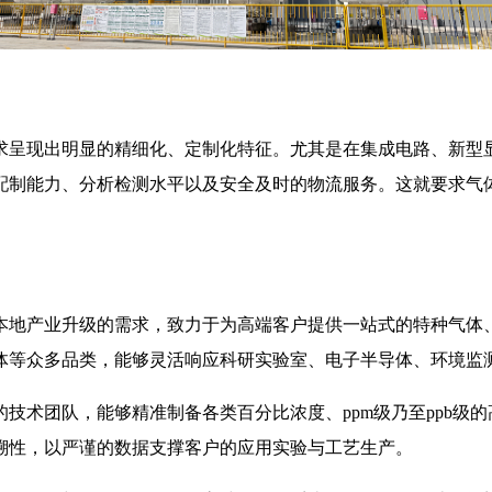
求呈现出明显的精细化、定制化特征。尤其是在集成电路、新型
配制能力、分析检测水平以及安全及时的物流服务。这就要求气
本地产业升级的需求，致力于为高端客户提供一站式的特种气体
体等众多品类，能够灵活响应科研实验室、电子半导体、环境监
的技术团队，能够精准制备各类百分比浓度、
ppm级乃至ppb
溯性，以严谨的数据支撑客户的应用实验与工艺生产。