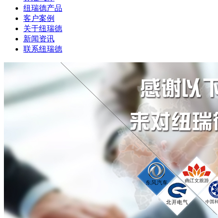
纽瑞德产品
客户案例
关于纽瑞德
新闻资讯
联系纽瑞德