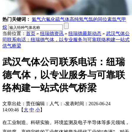
热门关键词：
氦气
六氟化硫气体
高纯氖气
氙的同位素
氙气
甲
烷
当前位置：
首页
»
纽瑞德资讯
»
纽瑞德最新动态
»
武汉气体公
司联系电话：纽瑞德气体，以专业服务与可靠联络构建一站式
供气桥梁
武汉气体公司联系电话：纽瑞
德气体，以专业服务与可靠联
络构建一站式供气桥梁
文章出处：
责任编辑：
人气：
-
发表时间：2026-06-24
14:00:46【
大
中
小
】
在工业制造、科研实验、环境监测及电子半导体等多元领域，
高纯度、高稳定性的工业气体被誉为现代工业的
“血液”。对于