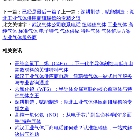
下一篇：
已经是最后一篇了
上一篇：
深耕荆楚，赋能制造：湖
北工业气体供应商纽瑞德的专精之道
此文关键字：
武汉气体公司联系电话
纽瑞德气体
工业气体
高
纯气体
标准气体
电子特气
气体供应
特种气体
气体解决方案
专业气体服务商
相关资讯
高纯全氟丁二烯（C4F6）：下一代半导体刻蚀与低介电
常数材料的关键特种气体
武汉工业气体供应商电话，纽瑞德气体一站式供气服务
与专业咨询通道
六氟化钨（WF6）：半导体金属互联的核心前驱体与特
种气体之王
深耕荆楚，赋能制造：湖北工业气体供应商纽瑞德的专
精之道
高纯一氧化氮（NO）：从电子芯片到生命科学的“多面
手”特种气体
武汉工业气体厂商电话如何选？认准纽瑞德，一站式解
决供气难题