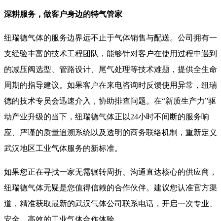
深耕服务，做客户身边的特气管家
纽瑞德气体的服务边界远不止于气体销售与配送。公司拥有一
支经验丰富的技术工程团队，能够针对客户在使用过程中遇到
的减压阀选型、管路设计、尾气处理等技术难题，提供全生命
周期的指导建议。如果客户在来电咨询时反馈使用异常，纽瑞
德的技术专员会迅速介入，协助排查问题。在
“新质生产力”驱
动产业升级的当下，纽瑞德气体正以24小时不间断的服务响
应、严谨的质量追溯系统以及透明的商务联络机制，重新定义
武汉地区工业气体服务的新标准。
如果您正在寻找一家无需辗转周折、沟通直达核心的供应商，
纽瑞德气体无疑是您值得信赖的合作伙伴。建议您认准官方渠
道，精准获取最新的武汉气体公司联系电话，开启一次专业、
安全、高效的工业气体合作体验。