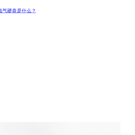
氦气硬盘是什么？