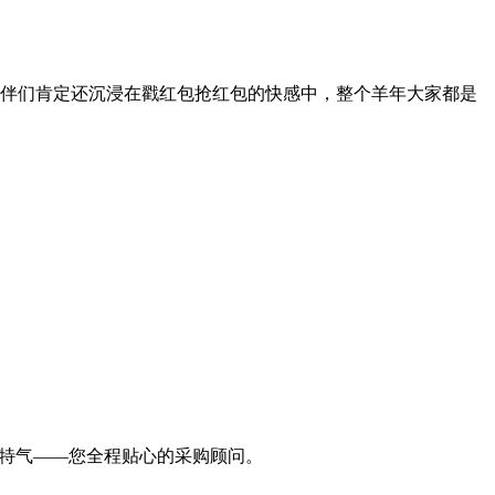
伙伴们肯定还沉浸在戳红包抢红包的快感中，整个羊年大家都是
特气——您全程贴心的采购顾问。