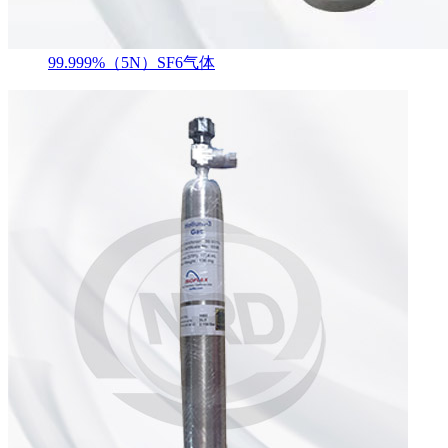
99.999%（5N）SF6气体