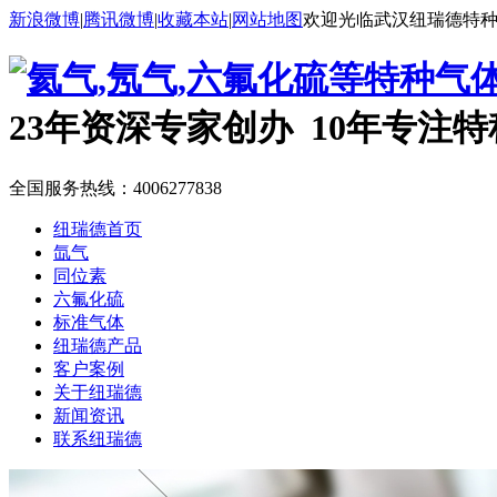
新浪微博
|
腾讯微博
|
收藏本站
|
网站地图
欢迎光临武汉纽瑞德特
23年资深专家创办 10年专注
全国服务热线：
4006277838
纽瑞德首页
氙气
同位素
六氟化硫
标准气体
纽瑞德产品
客户案例
关于纽瑞德
新闻资讯
联系纽瑞德