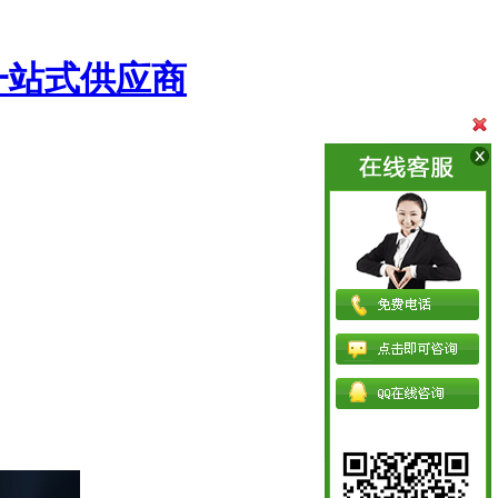
一站式供应商