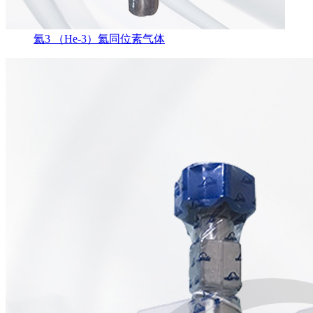
氦3 （He-3）氦同位素气体