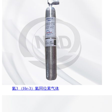
氦3 （He-3）氦同位素气体