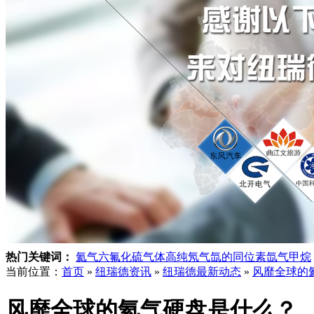
热门关键词：
氦气
六氟化硫气体
高纯氖气
氙的同位素
氙气
甲烷
当前位置：
首页
»
纽瑞德资讯
»
纽瑞德最新动态
»
风靡全球的
风靡全球的氦气硬盘是什么？