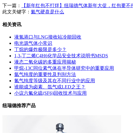
下一篇：
【新年红包不打烊】纽瑞德气体新年大促，红包要不
此文关键字：
氦气硬盘是什么
相关资讯
液氢港口与LNG接收站冷能回收
电光源气体小常识
丁烷的爆炸极限是多少？
1,3-丁二烯C4H6化学品安全技术说明书MSDS
液态二氧化碳的多重应用揭秘
甲烷-13C同位素气体在半导体研究中的重要应用
氩气纯度的重要性及判别方法
氮气纯度等级及其在不同行业中的应用
谁能成为卤素、氙气或LED之王？
小议六氟化硫(SF6)回收技术与应用
纽瑞德推荐产品