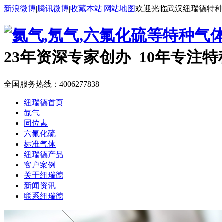
新浪微博
|
腾讯微博
|
收藏本站
|
网站地图
欢迎光临武汉纽瑞德特
23年资深专家创办 10年专注
全国服务热线：
4006277838
纽瑞德首页
氙气
同位素
六氟化硫
标准气体
纽瑞德产品
客户案例
关于纽瑞德
新闻资讯
联系纽瑞德