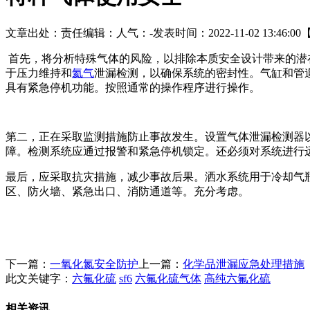
文章出处：
责任编辑：
人气：
-
发表时间：2022-11-02 13:46:00
首先，将分析特殊气体的风险，以排除本质安全设计带来的潜
于压力维持和
氦气
泄漏检测，以确保系统的密封性。气缸和管
具有紧急停机功能。按照通常的操作程序进行操作。
第二，正在采取监测措施防止事故发生。设置气体泄漏检测器
障。检测系统应通过报警和紧急停机锁定。还必须对系统进行
最后，应采取抗灾措施，减少事故后果。洒水系统用于冷却气
区、防火墙、紧急出口、消防通道等。充分考虑。
下一篇：
一氧化氮安全防护
上一篇：
化学品泄漏应急处理措施
此文关键字：
六氟化硫
sf6
六氟化硫气体
高纯六氟化硫
相关资讯