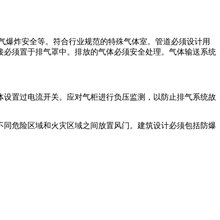
气爆炸安全等。符合行业规范的特殊气体室。管道必须设计用
接必须置于排气罩中。排放的气体必须安全处理。气体输送系统
体设置过电流开关。应对气柜进行负压监测，以防止排气系统故
不同危险区域和火灾区域之间放置风门。建筑设计必须包括防爆