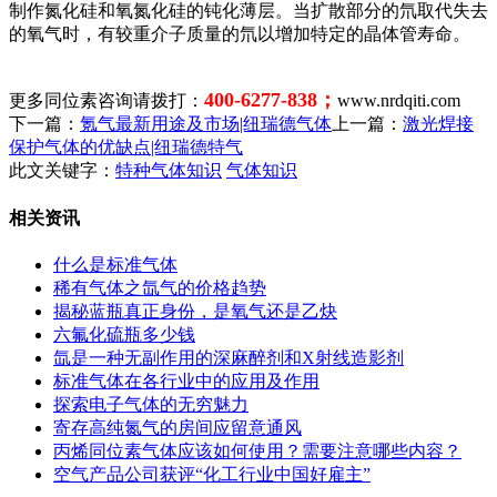
制作氮化硅和氧氮化硅的钝化薄层。当扩散部分的氘取代失去
的氧气时，有较重介子质量的氘以增加特定的晶体管寿命。
400-6277-838；
更多同位素咨询请拨打：
www.nrdqiti.com
下一篇：
氪气最新用途及市场|纽瑞德气体
上一篇：
激光焊接
保护气体的优缺点|纽瑞德特气
此文关键字：
特种气体知识
气体知识
相关资讯
什么是标准气体
稀有气体之氙气的价格趋势
揭秘蓝瓶真正身份，是氧气还是乙炔
六氟化硫瓶多少钱
氙是一种无副作用的深麻醉剂和X射线造影剂
标准气体在各行业中的应用及作用
探索电子气体的无穷魅力
寄存高纯氮气的房间应留意通风
丙烯同位素气体应该如何使用？需要注意哪些内容？
空气产品公司获评“化工行业中国好雇主”