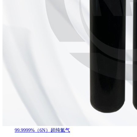
99.9999%（6N）超纯氮气