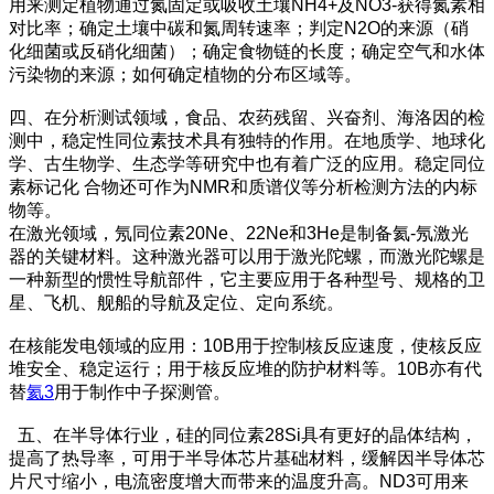
用来测定植物通过氮固定或吸收土壤NH4+及NO3-获得氮素相
对比率；确定土壤中碳和氮周转速率；判定N2O的来源（硝
化细菌或反硝化细菌）；确定食物链的长度；确定空气和水体
污染物的来源；如何确定植物的分布区域等。
四、在分析测试领域，食品、农药残留、兴奋剂、海洛因的检
测中，稳定性同位素技术具有独特的作用。在地质学、地球化
学、古生物学、生态学等研究中也有着广泛的应用。稳定同位
素标记化 合物还可作为NMR和质谱仪等分析检测方法的内标
物等。
在激光领域，氖同位素20Ne、22Ne和3He是制备氦-氖激光
器的关键材料。这种激光器可以用于激光陀螺，而激光陀螺是
一种新型的惯性导航部件，它主要应用于各种型号、规格的卫
星、飞机、舰船的导航及定位、定向系统。
在核能发电领域的应用：10B用于控制核反应速度，使核反应
堆安全、稳定运行；用于核反应堆的防护材料等。10B亦有代
替
氦3
用于制作中子探测管。
五、在半导体行业，硅的同位素28Si具有更好的晶体结构，
提高了热导率，可用于半导体芯片基础材料，缓解因半导体芯
片尺寸缩小，电流密度增大而带来的温度升高。ND3可用来