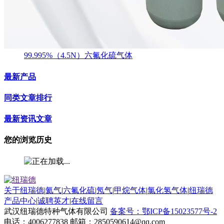
99.995%（4.5N）六氟化硫气体
最新产品
同类文章排行
最新资讯文章
您的浏览历史
关于纽瑞德
|
氦气
|
六氟化硫
|
氖气
|
甲烷气体
|
氯化氢气体
|
纽瑞德
产品中心
|
诚聘英才
|
在线留言
武汉纽瑞德特种气体有限公司
备案号：鄂ICP备15023577号-2
电话：4006277838 邮箱：2850590614@qq.com