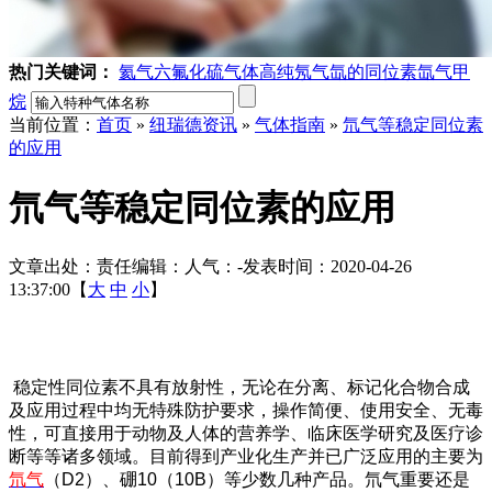
热门关键词：
氦气
六氟化硫气体
高纯氖气
氙的同位素
氙气
甲
烷
当前位置：
首页
»
纽瑞德资讯
»
气体指南
»
氘气等稳定同位素
的应用
氘气等稳定同位素的应用
文章出处：
责任编辑：
人气：
-
发表时间：2020-04-26
13:37:00【
大
中
小
】
稳定性同位素不具有放射性，无论在分离、标记化合物合成
及应用过程中均无特殊防护要求，操作简便、使用安全、无毒
性，可直接用于动物及人体的营养学、临床医学研究及医疗诊
断等等诸多领域。目前得到产业化生产并已广泛应用的主要为
氘气
（D2）、硼10（10B）等少数几种产品。氘气重要还是