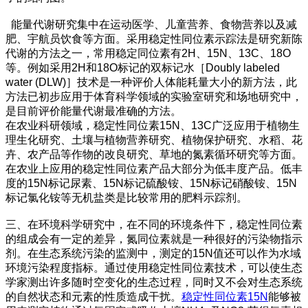
能量代谢研究集中在运动医学、儿童营养、食物营养以及减
肥、宇航员饮食等方面。采用稳定性同位素示踪法是研究新陈
代谢的方法之一，常用稳定同位素有2H、15N、13C、18O
等。例如采用2H和18O标记的双标记水［Doubly labeled
water (DLW)］技术是一种评价人体能耗量大小的新方法，此
方法已初步应用于体育科学领域的实验室研究和场地研究中，
是目前评价能量代谢最准确的方法。
在农业科研领域，稳定性同位素15N、13C广泛应用于植物生
理生化研究、土壤与植物营养研究、植物保护研究、水稻、花
卉、农产品等作物的改良研究、草地的氮素循环研究等方面。
在农业上应用的稳定性同位素产品大部分为低丰度产品。低丰
度的15N标记尿素、15N标记硫酸铵、15N标记硝酸铵、15N
标记氯化铵等无机盐类是比较常用的肥料示踪剂。
三、在环境科学研究中，在不同的环境条件下，稳定性同位素
的组成会有一定的差异，氮同位素就是一种很好的污染物指示
剂。在生态系统污染的监测中，测定的15N值还可以作为水域
环境污染程度指标。通过使用稳定性同位素技术，可以使生态
学家测出许多随时空变化的生态过程，同时又不会对生态系统
的自然状态和元素的性质造成干扰。
稳定性同位素15N
能够被