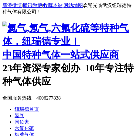
新浪微博
|
腾讯微博
|
收藏本站
|
网站地图
欢迎光临武汉纽瑞德特
种气体有限公司！
中国特种气体一站式供应商
23年资深专家创办 10年专注特
种气体供应
全国服务热线：
4006277838
纽瑞德首页
氙气
同位素
六氟化硫
标准气体