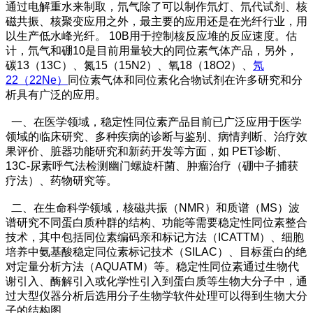
通过电解重水来制取，氘气除了可以制作氘灯、氘代试剂、核
磁共振、核聚变应用之外，最主要的应用还是在光纤行业，用
以生产低水峰光纤。 10B用于控制核反应堆的反应速度。估
计，氘气和硼10是目前用量较大的同位素气体产品，另外，
碳13（13C）、氮15（15N2）、氧18（18O2）、
氖
22（22Ne）
同位素气体和同位素化合物试剂在许多研究和分
析具有广泛的应用。
一、在医学领域，稳定性同位素产品目前已广泛应用于医学
领域的临床研究、多种疾病的诊断与鉴别、病情判断、治疗效
果评价、脏器功能研究和新药开发等方面，如 PET诊断、
13C-尿素呼气法检测幽门螺旋杆菌、肿瘤治疗（硼中子捕获
疗法）、药物研究等。
二、在生命科学领域，核磁共振（NMR）和质谱（MS）波
谱研究不同蛋白质种群的结构、功能等需要稳定性同位素整合
技术，其中包括同位素编码亲和标记方法（ICATTM）、细胞
培养中氨基酸稳定同位素标记技术（SILAC）、目标蛋白的绝
对定量分析方法（AQUATM）等。稳定性同位素通过生物代
谢引入、酶解引入或化学性引入到蛋白质等生物大分子中，通
过大型仪器分析后选用分子生物学软件处理可以得到生物大分
子的结构图。