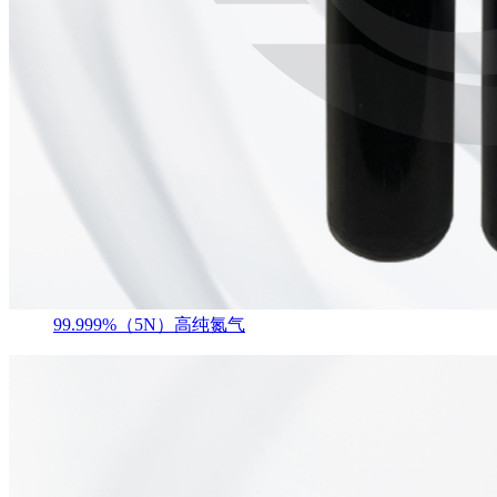
99.999%（5N）高纯氮气