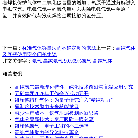
着焊接保护气体中二氧化碳含量的增加，氧原子通过分解进入
电弧气氛。电弧气氛中的氧含量可以去除电弧气氛
中单
原子
氢，并有效降低与液态焊接金属接触的氢分压。
下一篇：
标准气体称量法的不确定度的来源
上一篇：
高纯气体
及气瓶使用安全问题集锦
此文关键字：
氮气
高纯氮气
99.999%氮气
高纯气体
相关资讯
高纯氪气最新理化特性、纯化技术前沿与高端应用研究
五矿集团2026年工作会议成功召开
纽瑞德特种气体：为量子研究注入“精纯动力”
氦制冷技术助力未来核能发展
减少生产成本：氮气泄漏检测的新思路
气体分离新技术：变压吸附与膜分离
纽瑞德氮气：电子工业的不二选择
高纯气体助力半导体科技革命