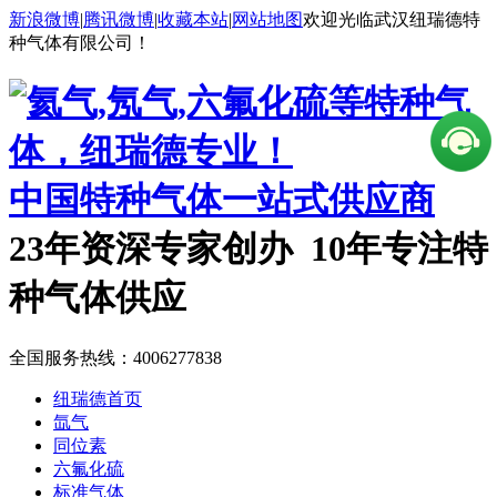
新浪微博
|
腾讯微博
|
收藏本站
|
网站地图
欢迎光临武汉纽瑞德特
种气体有限公司！
中国特种气体一站式供应商
23年资深专家创办 10年专注特
种气体供应
全国服务热线：
4006277838
纽瑞德首页
氙气
同位素
六氟化硫
标准气体