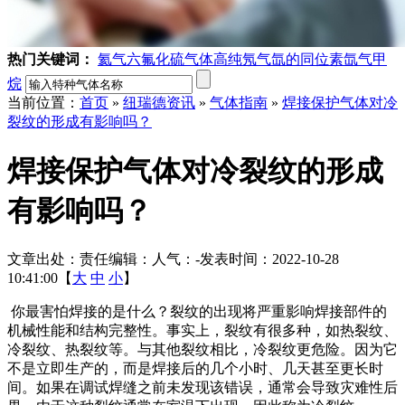
热门关键词：
氦气
六氟化硫气体
高纯氖气
氙的同位素
氙气
甲
烷
当前位置：
首页
»
纽瑞德资讯
»
气体指南
»
焊接保护气体对冷
裂纹的形成有影响吗？
焊接保护气体对冷裂纹的形成
有影响吗？
文章出处：
责任编辑：
人气：
-
发表时间：2022-10-28
10:41:00【
大
中
小
】
你最害怕焊接的是什么？裂纹的出现将严重影响焊接部件的
机械性能和结构完整性。事实上，裂纹有很多种，如热裂纹、
冷裂纹、热裂纹等。与其他裂纹相比，冷裂纹更危险。因为它
不是立即生产的，而是焊接后的几个小时、几天甚至更长时
间。如果在调试焊缝之前未发现该错误，通常会导致灾难性后