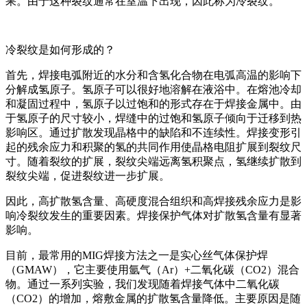
果。由于这种裂纹通常在室温下出现，因此称为冷裂纹。
冷裂纹是如何形成的？
首先，焊接电弧附近的水分和含氢化合物在电弧高温的影响下
分解成氢原子。氢原子可以很好地溶解在液浴中。在熔池冷却
和凝固过程中，氢原子以过饱和的形式存在于焊接金属中。由
于氢原子的尺寸较小，焊缝中的过饱和氢原子倾向于迁移到热
影响区。通过扩散发现晶格中的缺陷和不连续性。焊接变形引
起的残余应力和积聚的氢的共同作用使晶格电阻扩展到裂纹尺
寸。随着裂纹的扩展，裂纹尖端远离氢积聚点，氢继续扩散到
裂纹尖端，促进裂纹进一步扩展。
因此，高扩散氢含量、高硬度混合组织和高焊接残余应力是影
响冷裂纹发生的重要因素。焊接保护气体对扩散氢含量有显著
影响。
目前，最常用的MIG焊接方法之一是实心丝气体保护焊
（GMAW），它主要使用氩气（Ar）+二氧化碳（CO2）混合
物。通过一系列实验，我们发现随着焊接气体中二氧化碳
（CO2）的增加，熔敷金属的扩散氢含量降低。主要原因是随