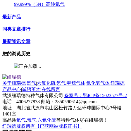
99.999%（5N）高纯氦气
最新产品
同类文章排行
最新资讯文章
您的浏览历史
关于纽瑞德
|
氦气
|
六氟化硫
|
氖气
|
甲烷气体
|
氯化氢气体
|
纽瑞德
产品中心
|
诚聘英才
|
在线留言
武汉纽瑞德特种气体有限公司
备案号：鄂ICP备15023577号-2
电话：4006277838 邮箱：2850590614@qq.com
地址：湖北省武汉市洪山区松竹路万达环球国际中心3号楼
1401室
高品质
氦气
,
氖气
,
六氟化硫
等特种气体尽在纽瑞德！
纽瑞德版权所有【已获网站版权证书】