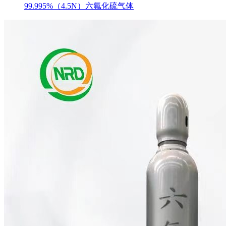
99.995%（4.5N）六氟化硫气体