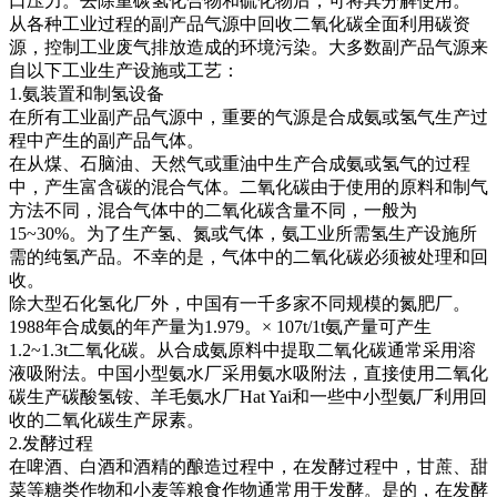
口压力。去除重碳氢化合物和硫化物后，可将其分解使用。
从各种工业过程的副产品气源中回收二氧化碳全面利用碳资
源，控制工业废气排放造成的环境污染。大多数副产品气源来
自以下工业生产设施或工艺：
1.氨装置和制氢设备
在所有工业副产品气源中，重要的气源是合成氨或氢气生产过
程中产生的副产品气体。
在从煤、石脑油、天然气或重油中生产合成氨或氢气的过程
中，产生富含碳的混合气体。二氧化碳由于使用的原料和制气
方法不同，混合气体中的二氧化碳含量不同，一般为
15~30%。为了生产氢、氮或气体，氨工业所需氢生产设施所
需的纯氢产品。不幸的是，气体中的二氧化碳必须被处理和回
收。
除大型石化氢化厂外，中国有一千多家不同规模的氮肥厂。
1988年合成氨的年产量为1.979。× 107t/1t氨产量可产生
1.2~1.3t二氧化碳。从合成氨原料中提取二氧化碳通常采用溶
液吸附法。中国小型氨水厂采用氨水吸附法，直接使用二氧化
碳生产碳酸氢铵、羊毛氨水厂Hat Yai和一些中小型氨厂利用回
收的二氧化碳生产尿素。
2.发酵过程
在啤酒、白酒和酒精的酿造过程中，在发酵过程中，甘蔗、甜
菜等糖类作物和小麦等粮食作物通常用于发酵。是的，在发酵