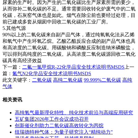
尿素的生产时。因为产生的二氧化碳比生产尿素所需的要少，
从而弥补二氧化碳的不足。通常需要回收转化炉废气中的二氧
化碳，石灰窑气体也是如此。烟气在除尘前也要经过处理，目
前已建成多套从烟囱中回收二氧化碳的工业厂房。
5.其他气源
90%以上的二氧化碳来自副产品气体，通过纯氧氧化法从乙烯
和氧气中产生环氧乙烷。乙酸乙酯反应合成的副产品气体也具
有高浓度的二氧化碳。用碳酸钠和磷酸反应制造纳米磷酸盐，
可以得到高纯度的二氧化碳。从高浓度二氧化碳源回收二氧化
碳具有高经济效益
下一篇：
二氟一氯甲烷R-22化学品安全技术说明书MSDS
上一
篇：
氮气N2化学品安全技术说明书MSDS
此文关键字：
二氧化碳
高纯二氧化碳
99.999%二氧化碳
高纯
气体
相关资讯
高纯氪气最新理化特性、纯化技术前沿与高端应用研究
五矿集团2026年工作会议成功召开
创新催化剂助力二氧化碳高效转化为丙烷
纽瑞德特种气体：为量子研究注入“精纯动力”