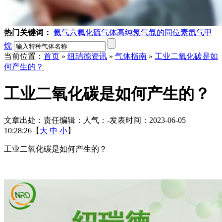
热门关键词：
氦气
六氟化硫气体
高纯氖气
氙的同位素
氙气
甲
烷
当前位置：
首页
»
纽瑞德资讯
»
气体指南
»
工业二氧化碳是如
何产生的？
工业二氧化碳是如何产生的？
文章出处：
责任编辑：
人气：
-
发表时间：2023-06-05
10:28:26【
大
中
小
】
工业二氧化碳是如何产生的？