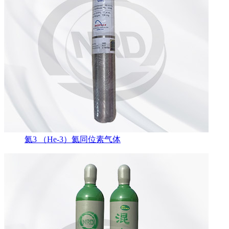
氦3 （He-3）氦同位素气体