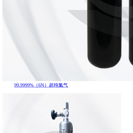
99.9999%（6N）超纯氮气