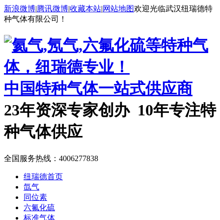
新浪微博
|
腾讯微博
|
收藏本站
|
网站地图
欢迎光临武汉纽瑞德特
种气体有限公司！
中国特种气体一站式供应商
23年资深专家创办 10年专注特
种气体供应
全国服务热线：
4006277838
纽瑞德首页
氙气
同位素
六氟化硫
标准气体