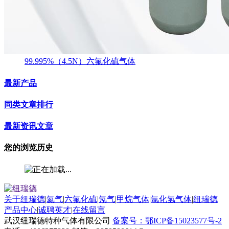
99.995%（4.5N）六氟化硫气体
最新产品
同类文章排行
最新资讯文章
您的浏览历史
关于纽瑞德
|
氦气
|
六氟化硫
|
氖气
|
甲烷气体
|
氯化氢气体
|
纽瑞德
产品中心
|
诚聘英才
|
在线留言
武汉纽瑞德特种气体有限公司
备案号：鄂ICP备15023577号-2