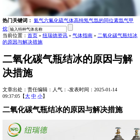
热门关键词：
氦气
六氟化硫气体
高纯氖气
氙的同位素
氙气
甲
烷
当前位置：
首页
»
纽瑞德资讯
»
气体指南
»
二氧化碳气瓶结冰
的原因与解决措施
二氧化碳气瓶结冰的原因与解
决措施
文章出处：
责任编辑：
人气：
-
发表时间：2025-01-14
09:37:05【
大
中
小
】
二氧化碳气瓶结冰的原因与解决措施