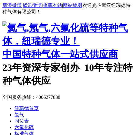
新浪微博
|
腾讯微博
|
收藏本站
|
网站地图
欢迎光临武汉纽瑞德特
种气体有限公司！
中国特种气体一站式供应商
23年资深专家创办 10年专注特
种气体供应
全国服务热线：
4006277838
纽瑞德首页
氙气
同位素
六氟化硫
标准气体