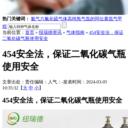
热门关键词：
氦气
六氟化硫气体
高纯氖气
氙的同位素
氙气
甲
烷
当前位置：
首页
»
纽瑞德资讯
»
气体指南
»
454安全法，保证
二氧化碳气瓶使用安全
454安全法，保证二氧化碳气瓶
使用安全
文章出处：
责任编辑：
人气：
-
发表时间：2024-03-05
10:35:32【
大
中
小
】
454安全法，保证二氧化碳气瓶使用安全