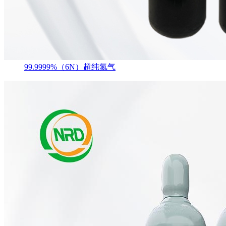
99.9999%（6N）超纯氮气