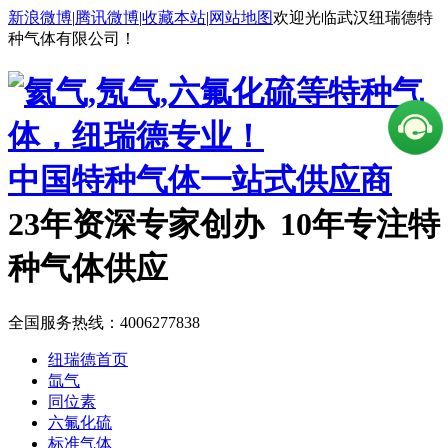
新浪微博
|
腾讯微博
|
收藏本站
|
网站地图
欢迎光临武汉纽瑞德特
种气体有限公司！
中国特种气体一站式供应商
23年资深专家创办 10年专注特
种气体供应
全国服务热线：
4006277838
纽瑞德首页
氙气
同位素
六氟化硫
标准气体