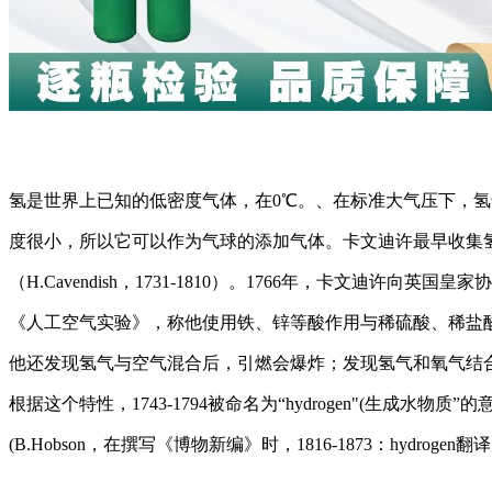
氢是世界上已知的低密度气体，在0℃。、在标准大气压下，氢气密度
度很小，所以它可以作为气球的添加气体。卡文迪许最早收集
（H.Cavendish，1731-1810）。1766年，卡文迪许向英
《人工空气实验》，称他使用铁、锌等酸作用与稀硫酸、稀盐酸等
他还发现氢气与空气混合后，引燃会爆炸；发现氢气和氧气结合产生水。
根据这个特性，1743-1794被命名为“hydrogen"(生成水物质”
(B.Hobson，在撰写《博物新编》时，1816-1873：hydrogen翻