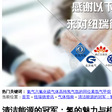
热门关键词：
氦气
六氟化硫气体
高纯氖气
氙的同位素
氙气
甲烷
当前位置：
首页
»
纽瑞德资讯
»
气体指南
»
清洁能源的冠军：
清洁能源的冠军：氢的魅力与