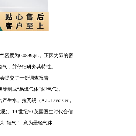
为0.0899g/L。正因为氢的密
氢气，并仔细研究其特性。
国皇家协会提交了一份调查报告
制成“易燃气体”(即氢气)。
拉瓦锡（A.L.Lavoisier，
的意思)。19 世纪50 英国医生时代合信
译为“
轻
气”，意为最
轻
气体。