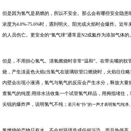
但是因为氢气是易燃的，所以不安全。那么会有哪些安全隐患
浓度为4.0%-75.6%时，遇到明火、阳光或火焰时会爆炸。
的人员伤亡。更安全的“氢气球”通常是N2或氦作为添加气体的
但是，不用担心氢气。清氢燃烧时非常“温和”。在带尖嘴的软
烧，产生淡蓝色火焰(当氢气在玻璃软管口燃烧时，火焰往往略
内壁会出现小液滴，氢气与氧气的反应会产生水分，释放大量
查氢气的纯度:用排水法收集一个试管氢气样品，用拇指堵住
尖锐的爆炸声，说明氢气不纯；
若只有“扑”的一声才表明氢气纯净
氢燃烧的产物只有水，不会对环境造成任何污染。而且热值高