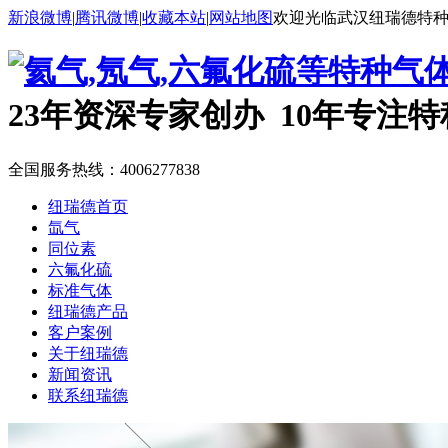
新浪微博
|
腾讯微博
|
收藏本站
|
网站地图
欢迎光临武汉纽瑞德特
23年资深专家创办 10年专注
全国服务热线：
4006277838
纽瑞德首页
氙气
同位素
六氟化硫
标准气体
纽瑞德产品
客户案例
关于纽瑞德
新闻资讯
联系纽瑞德