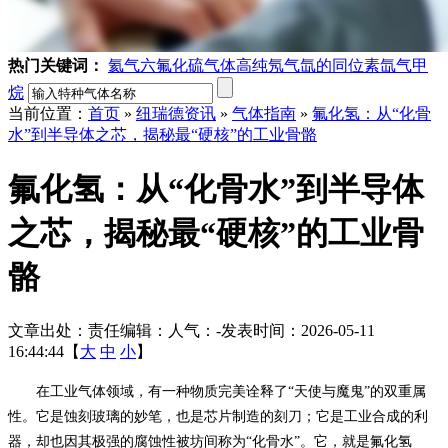
热门关键词：
氦气
六氟化硫气体
高纯氖气
氙的同位素
氙气
甲
烷
当前位置：
首页
»
纽瑞德资讯
»
气体指南
»
氟化氢：从“化骨
水”到半导体之芯，揭秘最“硬核”的工业骨骼
氟化氢：从“化骨水”到半导体
之芯，揭秘最“硬核”的工业骨
骼
文章出处：
责任编辑：
人气：
-
发表时间：2026-05-11
16:44:44【
大
中
小
】
在工业气体领域，有一种物质完美诠释了
“天使与魔鬼”的双重属
性。它是蚀刻玻璃的妙笔，也是芯片制造的刻刀；它是工业合成的利
器，却也因其极强的腐蚀性被坊间称为“化骨水”。它，就是氟化氢