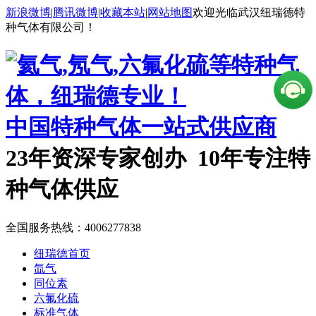
新浪微博
|
腾讯微博
|
收藏本站
|
网站地图
欢迎光临武汉纽瑞德特
种气体有限公司！
中国特种气体一站式供应商
23年资深专家创办 10年专注特
种气体供应
全国服务热线：
4006277838
纽瑞德首页
氙气
同位素
六氟化硫
标准气体