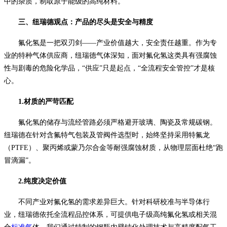
中的杂质，制取原子能级的高纯材料。
三、纽瑞德观点：产品的尽头是安全与精度
氟化氢是一把双刃剑
——产业价值越大，安全责任越重。作为专
业的特种气体供应商，纽瑞德气体深知，面对氟化氢这类具有强腐蚀
性与剧毒的危险化学品，“供应”只是起点，“全流程安全管控”才是核
心。
1.材质的严苛匹配
氟化氢的储存与流经管路必须严格避开玻璃、陶瓷及常规碳钢。
纽瑞德在针对含氟特气包装及管阀件选型时，始终坚持采用特氟龙
（
PTFE）、聚丙烯或蒙乃尔合金等耐强腐蚀材质，从物理层面杜绝“跑
冒滴漏”。
2.纯度决定价值
不同产业对氟化氢的需求差异巨大。针对科研校准与半导体行
业，纽瑞德依托全流程品控体系，可提供电子级高纯氟化氢或相关混