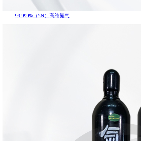
99.999%（5N）高纯氦气