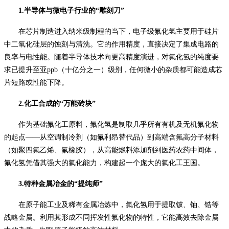
1.半导体与微电子行业的“雕刻刀”
在芯片制造进入纳米级制程的当下，电子级氟化氢主要用于硅片
中二氧化硅层的蚀刻与清洗。它的作用精度，直接决定了集成电路的
良率与电性能。随着半导体技术向更高精度演进，对氟化氢的纯度要
求已提升至亚
ppb（十亿分之一）级别，任何微小的杂质都可能造成芯
片短路或性能下降。
2.化工合成的“万能砖块”
作为基础氟化工原料，氟化氢是制取几乎所有有机及无机氟化物
的起点
——从空调制冷剂（如氟利昂替代品）到高端含氟高分子材料
（如聚四氟乙烯、氟橡胶），从高能燃料添加剂到医药农药中间体，
氟化氢凭借其强大的氟化能力，构建起一个庞大的氟化工王国。
3.特种金属冶金的“提纯师”
在原子能工业及稀有金属冶炼中，氟化氢用于提取铍、铀、锆等
战略金属。利用其形成不同挥发性氟化物的特性，它能高效去除金属