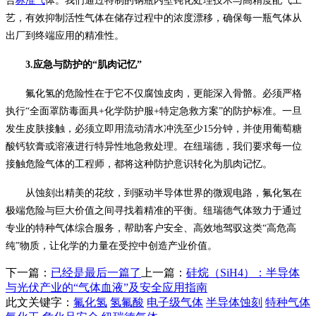
合
标准气
体。我们通过特制的钢瓶内壁钝化处理技术与高精度配气工
艺，有效抑制活性气体在储存过程中的浓度漂移，确保每一瓶气体从
出厂到终端应用的精准性。
3.应急与防护的“肌肉记忆”
氟化氢的危险性在于它不仅腐蚀皮肉，更能深入骨骼。必须严格
执行
“全面罩防毒面具+化学防护服+特定急救方案”的防护标准。一旦
发生皮肤接触，必须立即用流动清水冲洗至少15分钟，并使用葡萄糖
酸钙软膏或溶液进行特异性地急救处理。在纽瑞德，我们要求每一位
接触危险气体的工程师，都将这种防护意识转化为肌肉记忆。
从蚀刻出精美的花纹，到驱动半导体世界的微观电路，氟化氢在
极端危险与巨大价值之间寻找着精准的平衡。纽瑞德气体致力于通过
专业的特种气体综合服务，帮助客户安全、高效地驾驭这类
“高危高
纯”物质，让化学的力量在受控中创造产业价值。
下一篇：
已经是最后一篇了
上一篇：
硅烷（SiH4）：半导体
与光伏产业的“气体血液”及安全应用指南
此文关键字：
氟化氢
氢氟酸
电子级气体
半导体蚀刻
特种气体