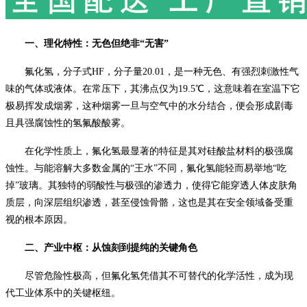
一、理化特性：无色但绝非
“无害”
氟化氢，分子式
HF，分子量20.01，是一种无色、有强烈刺激性气
味的气体或液体。在常压下，其沸点仅为19.5℃，这意味着在室温下它
极易挥发成烟雾，这种烟雾一旦与空气中的水分结合，便会形成剧毒
且具强腐蚀性的氢氟酸酸雾。
在化学性质上，氟化氢最显著的特征是其对硅酸盐材料的极强腐
蚀性。与能溶解大多数金属的
“王水”不同，氟化氢能轻而易举地“吃
掉”玻璃。其独特的弱酸性与极强的渗透力，使得它能穿透人体皮肤角
质层，向深层组织渗透，甚至侵蚀骨骼，这也是其在安全领域备受重
视的根本原因。
二、产业中枢：从蚀刻到提纯的关键角色
尽管危险性极高，但氟化氢凭借其不可替代的化学活性，成为现
代工业体系中的关键枢纽。