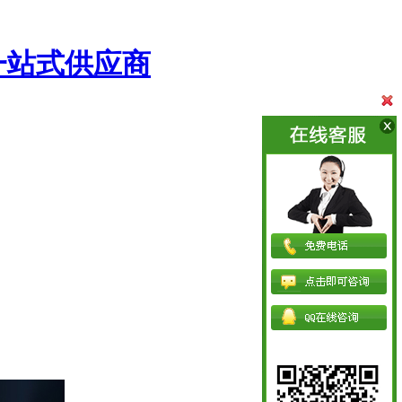
一站式供应商