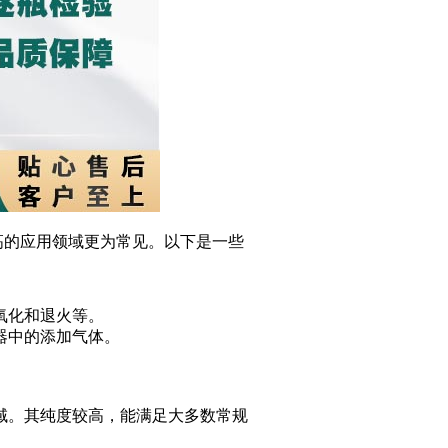
高的应用领域更为常见。以下是一些
氧化和退火等。
器中的添加气体。
域。其纯度较高，能满足大多数常规