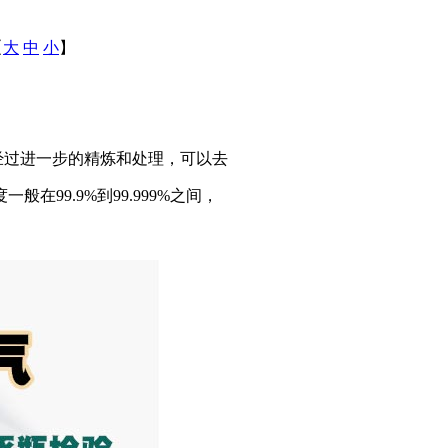
【
大
中
小
】
经过进一步的精炼和处理，可以去
一般在99.9%到99.999%之间，