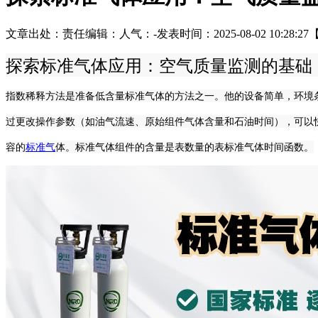
文章出处：
责任编辑：
人气：
-
发表时间：2025-08-02 10:28:27
探索标准气体应用：空气质量监测的基
指数稀释方法是准备低含量标准气体的方法之一。他的设备简单，环境
过更改操作参数（如油气流速、原始组件气体含量和石油时间），可以
容的
标准气
体。标准气体组件的含量是表数量的表标准气体时间函数。