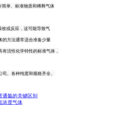
作简单、标准物质和稀释气体
吸收或反应，这可能导致气
体的方法通常适合准备少量
具有活性化学特性的标准气体，
公司。各种纯度和规格齐全。
普通氩的关键区别
低浓度气体