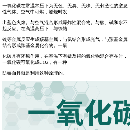
一氧化碳在常温常压下为无色、无臭、无味、无刺激性的窒息
性气体。空气中可燃，燃烧时发
出蓝色火焰。与空气混合形成爆炸性混合物。与酸、碱和水不
起反应。在高温高压下，与铁铬
镍等金属反应生成羰基金属，与氯结合形成光气，与羰基金属
结合形成羰基金属化合物。一氧
化碳具有还原作用，在室温下有锰及铜的氧化物混合存在时，
一氧化碳可氧化成CO2，有一种
防毒面具就是利用这种原理的。