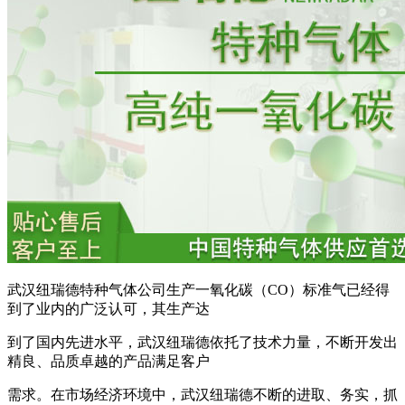
武汉纽瑞德特种气体公司生产一氧化碳（CO）标准气已经得
到了业内的广泛认可，其生产达
到了国内先进水平，武汉纽瑞德依托了技术力量，不断开发出
精良、品质卓越的产品满足客户
需求。在市场经济环境中，武汉纽瑞德不断的进取、务实，抓