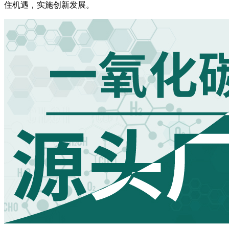
住机遇，实施创新发展。