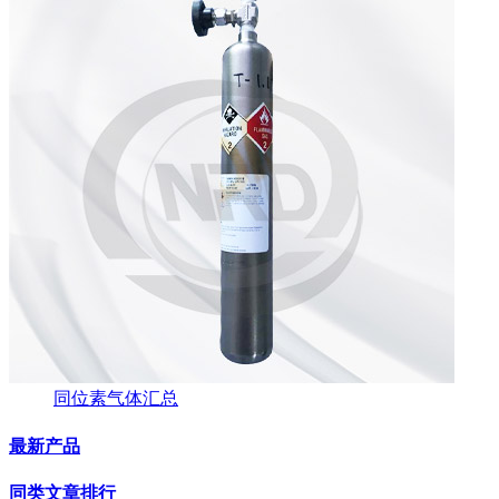
同位素气体汇总
最新产品
同类文章排行