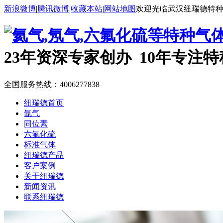
新浪微博
|
腾讯微博
|
收藏本站
|
网站地图
欢迎光临武汉纽瑞德特
23年资深专家创办 10年专注
全国服务热线：
4006277838
纽瑞德首页
氙气
同位素
六氟化硫
标准气体
纽瑞德产品
客户案例
关于纽瑞德
新闻资讯
联系纽瑞德