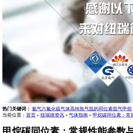
热门关键词：
氦气
六氟化硫气体
高纯氖气
氙的同位素
氙气
甲烷
当前位置：
首页
»
纽瑞德资讯
»
气体指南
»
甲烷碳同位素：常
甲烷碳同位素：常规性能参数