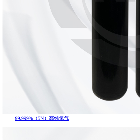
99.999%（5N）高纯氮气