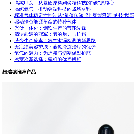
高纯甲烷：从基础原料到尖端科技的“碳”源核心
高纯氙气：推动尖端科技的战略材料
标准气体稳定性控制从“量值传递”到“智能溯源”的技术演
驱动绿色能源革命的特种气体
光伏一体化：钢铁生产的节能先锋
清洁能源的冠军：氢的魅力与机遇
减少生产成本：氮气泄漏检测的新思路
无疤痕美容护肤：液氮冷冻治疗的优势
氩气的魅力：为焊接与切割保驾护航
冰蓄冷新选择：氦机的优势解析
纽瑞德推荐产品