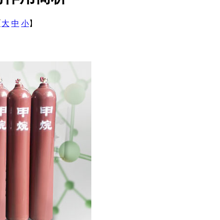
【
大
中
小
】