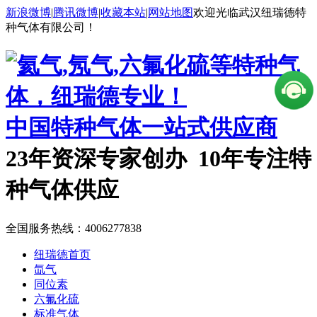
新浪微博
|
腾讯微博
|
收藏本站
|
网站地图
欢迎光临武汉纽瑞德特
种气体有限公司！
中国特种气体一站式供应商
23年资深专家创办 10年专注特
种气体供应
全国服务热线：
4006277838
纽瑞德首页
氙气
同位素
六氟化硫
标准气体