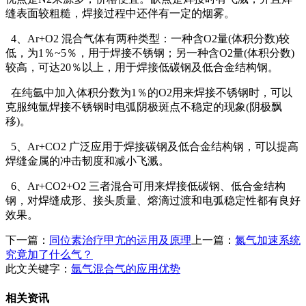
缝表面较粗糙，焊接过程中还伴有一定的烟雾。
4、Ar+O2 混合气体有两种类型：一种含O2量(体积分数)较
低，为1％~5％，用于焊接不锈钢；另一种含O2量(体积分数)
较高，可达20％以上，用于焊接低碳钢及低合金结构钢。
在纯氩中加入体积分数为1％的O2用来焊接不锈钢时，可以
克服纯氩焊接不锈钢时电弧阴极斑点不稳定的现象(阴极飘
移)。
5、Ar+CO2 广泛应用于焊接碳钢及低合金结构钢，可以提高
焊缝金属的冲击韧度和减小飞溅。
6、Ar+CO2+O2 三者混合可用来焊接低碳钢、低合金结构
钢，对焊缝成形、接头质量、熔滴过渡和电弧稳定性都有良好
效果。
下一篇：
同位素治疗甲亢的运用及原理
上一篇：
氮气加速系统
究竟加了什么气？
此文关键字：
氩气混合气的应用优势
相关资讯