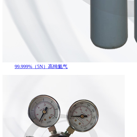
99.999%（5N）高纯氦气