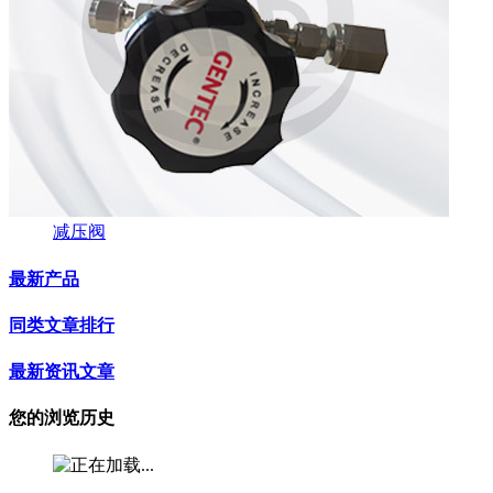
减压阀
最新产品
同类文章排行
最新资讯文章
您的浏览历史