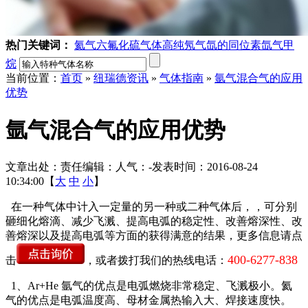
热门关键词：
氦气
六氟化硫气体
高纯氖气
氙的同位素
氙气
甲
烷
当前位置：
首页
»
纽瑞德资讯
»
气体指南
»
氩气混合气的应用
优势
氩气混合气的应用优势
文章出处：
责任编辑：
人气：
-
发表时间：2016-08-24
10:34:00【
大
中
小
】
在一种气体中计入一定量的另一种或二种气体后，，可分别
砸细化熔滴、减少飞溅、提高电弧的稳定性、改善熔深性、改
善熔深以及提高电弧等方面的获得满意的结果，更多信息请点
400-6277-838
击
，或者拨打我们的热线电话：
1、Ar+He 氩气的优点是电弧燃烧非常稳定、飞溅极小。氦
气的优点是电弧温度高、母材金属热输入大、焊接速度快。