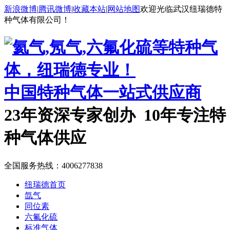
新浪微博
|
腾讯微博
|
收藏本站
|
网站地图
欢迎光临武汉纽瑞德特
种气体有限公司！
中国特种气体一站式供应商
23年资深专家创办 10年专注特
种气体供应
全国服务热线：
4006277838
纽瑞德首页
氙气
同位素
六氟化硫
标准气体