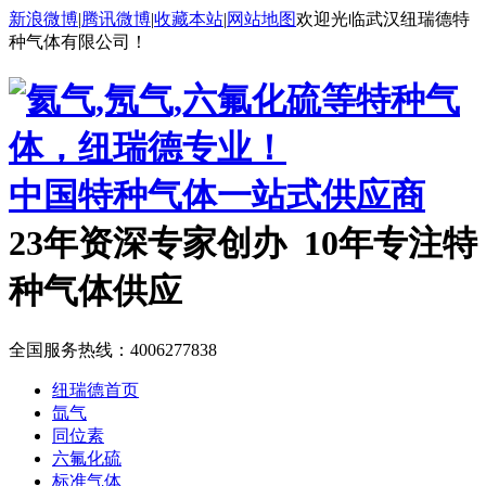
新浪微博
|
腾讯微博
|
收藏本站
|
网站地图
欢迎光临武汉纽瑞德特
种气体有限公司！
中国特种气体一站式供应商
23年资深专家创办 10年专注特
种气体供应
全国服务热线：
4006277838
纽瑞德首页
氙气
同位素
六氟化硫
标准气体