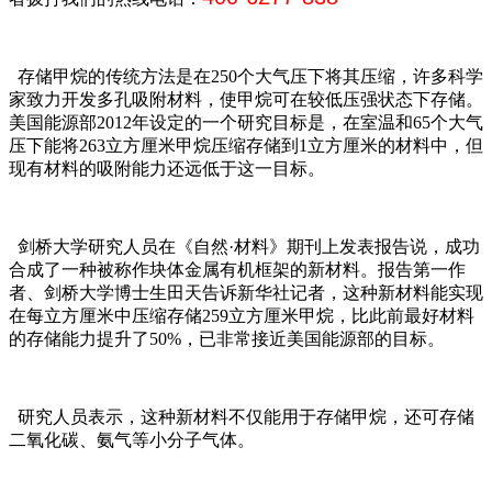
存储甲烷的传统方法是在250个大气压下将其压缩，许多科学
家致力开发多孔吸附材料，使甲烷可在较低压强状态下存储。
美国能源部2012年设定的一个研究目标是，在室温和65个大气
压下能将263立方厘米甲烷压缩存储到1立方厘米的材料中，但
现有材料的吸附能力还远低于这一目标。
剑桥大学研究人员在《自然·材料》期刊上发表报告说，成功
合成了一种被称作块体金属有机框架的新材料。报告第一作
者、剑桥大学博士生田天告诉新华社记者，这种新材料能实现
在每立方厘米中压缩存储259立方厘米甲烷，比此前最好材料
的存储能力提升了50%，已非常接近美国能源部的目标。
研究人员表示，这种新材料不仅能用于存储甲烷，还可存储
二氧化碳、氨气等小分子气体。