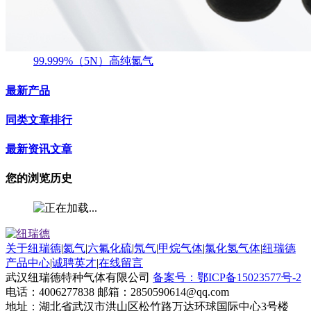
99.999%（5N）高纯氮气
最新产品
同类文章排行
最新资讯文章
您的浏览历史
关于纽瑞德
|
氦气
|
六氟化硫
|
氖气
|
甲烷气体
|
氯化氢气体
|
纽瑞德
产品中心
|
诚聘英才
|
在线留言
武汉纽瑞德特种气体有限公司
备案号：鄂ICP备15023577号-2
电话：4006277838 邮箱：2850590614@qq.com
地址：湖北省武汉市洪山区松竹路万达环球国际中心3号楼