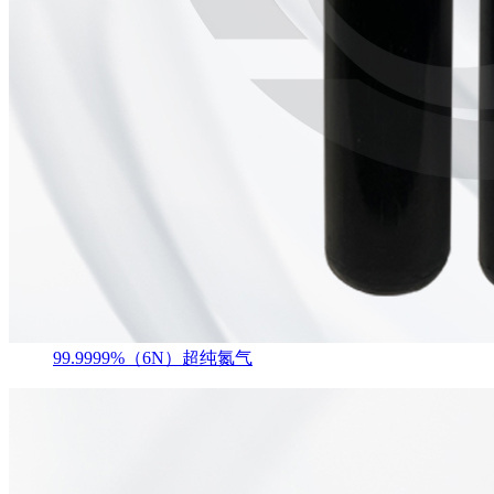
99.9999%（6N）超纯氮气