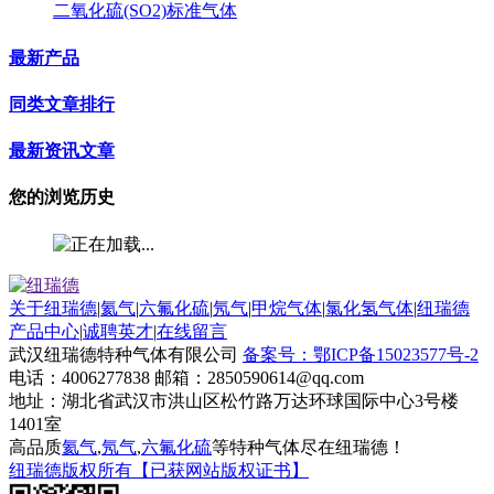
二氧化硫(SO2)标准气体
最新产品
同类文章排行
最新资讯文章
您的浏览历史
关于纽瑞德
|
氦气
|
六氟化硫
|
氖气
|
甲烷气体
|
氯化氢气体
|
纽瑞德
产品中心
|
诚聘英才
|
在线留言
武汉纽瑞德特种气体有限公司
备案号：鄂ICP备15023577号-2
电话：4006277838 邮箱：2850590614@qq.com
地址：湖北省武汉市洪山区松竹路万达环球国际中心3号楼
1401室
高品质
氦气
,
氖气
,
六氟化硫
等特种气体尽在纽瑞德！
纽瑞德版权所有【已获网站版权证书】