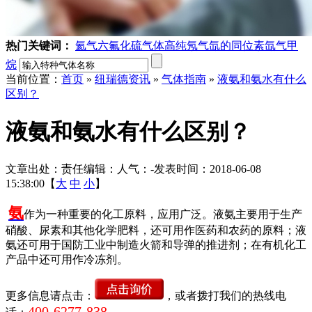
热门关键词：
氦气
六氟化硫气体
高纯氖气
氙的同位素
氙气
甲
烷
当前位置：
首页
»
纽瑞德资讯
»
气体指南
»
液氨和氨水有什么
区别？
液氨和氨水有什么区别？
文章出处：
责任编辑：
人气：
-
发表时间：2018-06-08
15:38:00【
大
中
小
】
氨
作为一种重要的化工原料，应用广泛。液氨主要用于生产
硝酸、尿素和其他化学肥料，还可用作医药和农药的原料；液
氨还可用于国防工业中制造火箭和导弹的推进剂；在有机化工
产品中还可用作冷冻剂。
更多信息请点击：
，或者拨打我们的热线电
400-6277-838