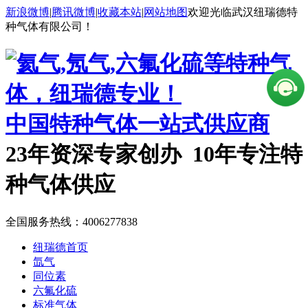
新浪微博
|
腾讯微博
|
收藏本站
|
网站地图
欢迎光临武汉纽瑞德特
种气体有限公司！
中国特种气体一站式供应商
23年资深专家创办 10年专注特
种气体供应
全国服务热线：
4006277838
纽瑞德首页
氙气
同位素
六氟化硫
标准气体