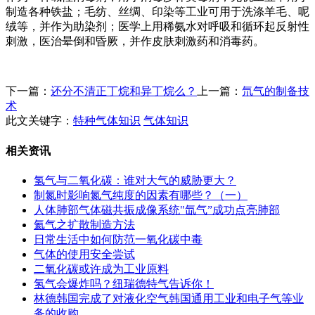
制造各种铁盐；毛纺、丝绸、印染等工业可用于洗涤羊毛、呢
绒等，并作为助染剂；医学上用稀氨水对呼吸和循环起反射性
刺激，医治晕倒和昏厥，并作皮肤刺激药和消毒药。
下一篇：
还分不清正丁烷和异丁烷么？
上一篇：
氘气的制备技
术
此文关键字：
特种气体知识
气体知识
相关资讯
氢气与二氧化碳：谁对大气的威胁更大？
制氮时影响氮气纯度的因素有哪些？（一）
人体肺部气体磁共振成像系统"氙气”成功点亮肺部
氦气之扩散制造方法
日常生活中如何防范一氧化碳中毒
气体的使用安全尝试
二氧化碳或许成为工业原料
氢气会爆炸吗？纽瑞德特气告诉你！
林德韩国完成了对液化空气韩国通用工业和电子气等业
务的收购