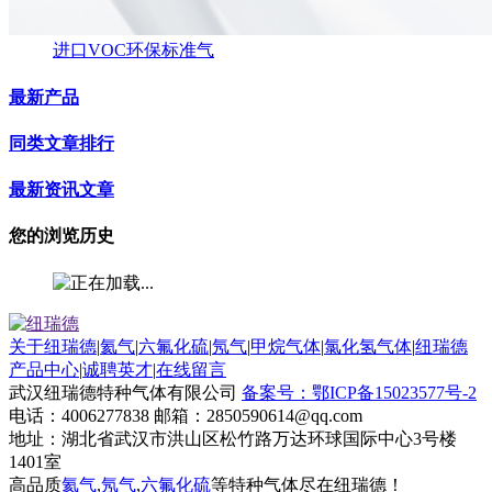
进口VOC环保标准气
最新产品
同类文章排行
最新资讯文章
您的浏览历史
关于纽瑞德
|
氦气
|
六氟化硫
|
氖气
|
甲烷气体
|
氯化氢气体
|
纽瑞德
产品中心
|
诚聘英才
|
在线留言
武汉纽瑞德特种气体有限公司
备案号：鄂ICP备15023577号-2
电话：4006277838 邮箱：2850590614@qq.com
地址：湖北省武汉市洪山区松竹路万达环球国际中心3号楼
1401室
高品质
氦气
,
氖气
,
六氟化硫
等特种气体尽在纽瑞德！