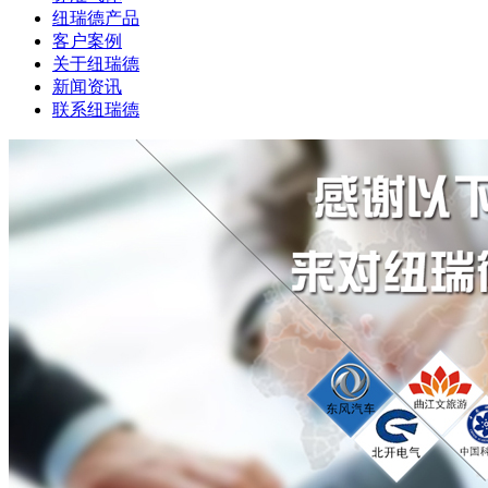
纽瑞德产品
客户案例
关于纽瑞德
新闻资讯
联系纽瑞德