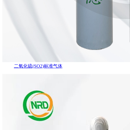
二氧化硫(SO2)标准气体