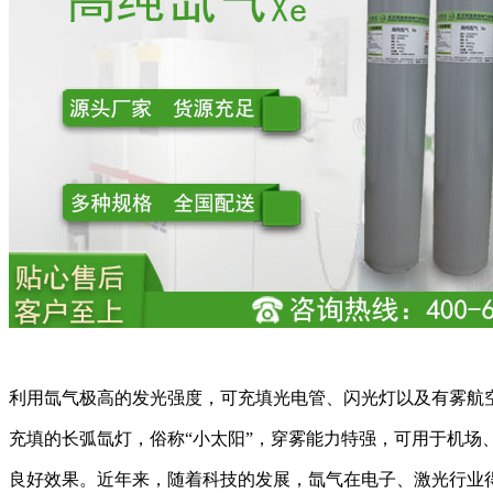
利用氙气极高的发光强度，可充填光电管、闪光灯以及有雾航
充填的长弧氙灯，俗称“小太阳”，穿雾能力特强，可用于机场
良好效果。近年来，随着科技的发展，氙气在电子、激光行业