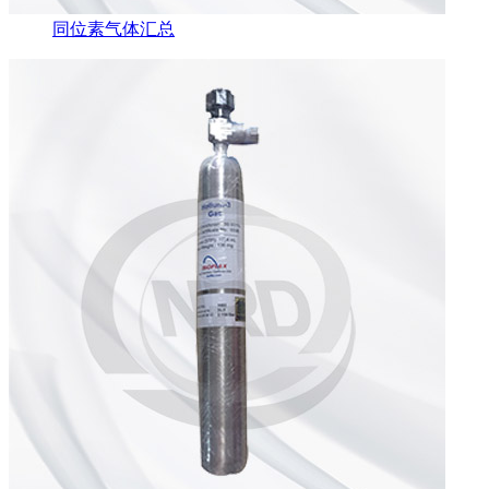
同位素气体汇总