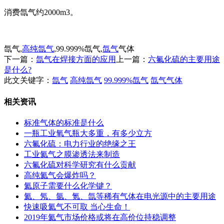
消费氙气约2000m3。
氙气,
高纯氙气
,99.999%氙气,
氙气
气体
下一篇：
氙气在焊接方面的应用
上一篇：
六氟化硫的主要用途
是什么?
此文关键字：
氙气
高纯氙气
99.999%氙气
氙气气体
相关资讯
标准气体的标准是什么
一瓶工业氧气瓶大多重，有多少立方
六氟化硫：电力行业的绝缘之王
工业氦气之膜渗透法来制造
六氟化硫对科学研究有什么贡献
高纯氦气会爆炸吗？
氦原子需要什么化学键？
氦、氖、氩、氪、氙等稀有气体在电光源中的主要用途
快速吸氦气不可取 当心生命！
2019年氦气市场价格或将在高价位持稳调整