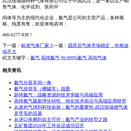
武汉纽瑞德特种气体有限公司位于中国武汉，是一家以生产销
售气体、化学
试剂、医药中
间体等为主的现代化企业，氦气是公司的主营产品，各种规
格、纯度有售
，欢迎来电咨询：
400-6277-838！
下一篇：
标准气体厂家
上一篇：
国庆后气体市场稳定，价格波
动不大
此文关键字：
氦气
高纯氦气
99.999%氦气
高纯气体
相关资讯
氦气分装车间一角
氦气排管车（槽罐车）组图
超纯氦气：战略资源的技术突破与高端应用
高纯氪气最新理化特性、纯化技术前沿与高端应用研究
从派对气球到科技命脉：氦气的重要性-武汉纽瑞德气体
是坚实的后盾
从进口依赖到自主可控：氦气产业的转型之路
五矿集团2026年工作会议成功召开