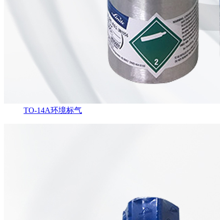
TO-14A环境标气