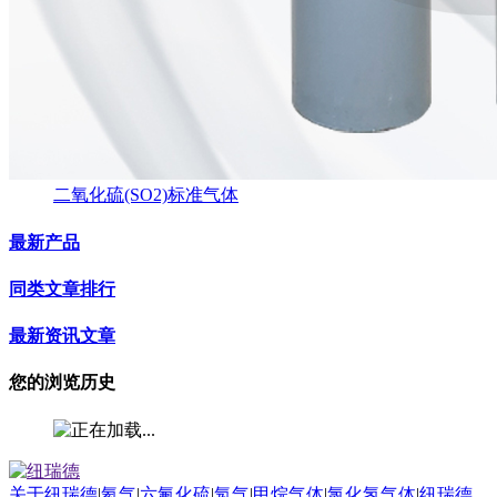
二氧化硫(SO2)标准气体
最新产品
同类文章排行
最新资讯文章
您的浏览历史
关于纽瑞德
|
氦气
|
六氟化硫
|
氖气
|
甲烷气体
|
氯化氢气体
|
纽瑞德