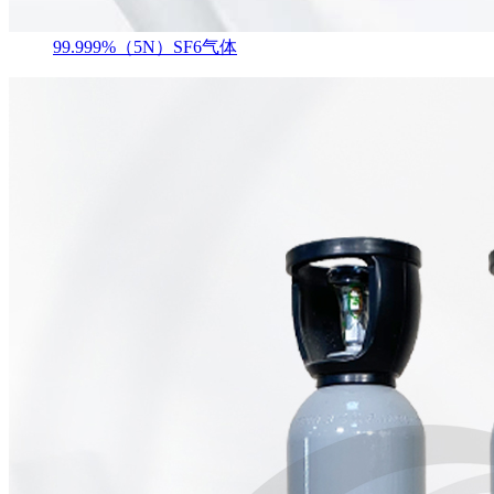
99.999%（5N）SF6气体