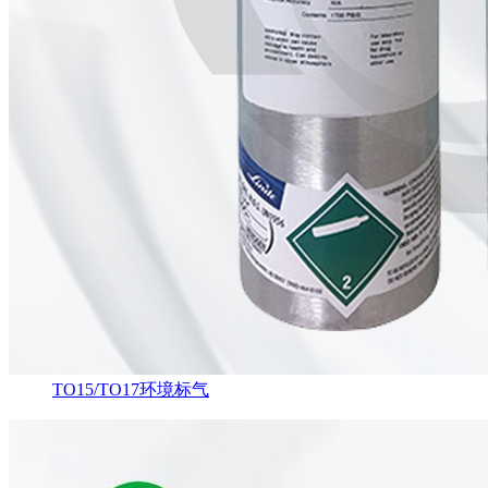
TO15/TO17环境标气