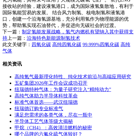
接收站的经验，建设液氢港口，成为国际液氢集散地，有利于
国际氢能贸易的发展。 结合风力制氢、核电制氢和液氢港
口，创建一个沿海氢源基地，充分利用氢作为物理能源的优
势，帮助氢实现石油替代，并促进向无碳社会的过渡。
下一篇：
制定氢能发展战略，氢气内燃机有望纳入其中获得支
持
上一篇：
沿海特色新能源制氢技术
此文关键字：
四氧化碳
高纯四氧化碳
99.999%四氧化碳
高纯
气体
相关资讯
高纯氪气最新理化特性、纯化技术前沿与高端应用研究
五矿集团2026年工作会议成功召开
纽瑞德特种气体：为量子研究注入“精纯动力”
高纯气体助力半导体科技革命
标准气体首选——武汉纽瑞德
纽瑞德订购专业标准气
满足您需求的各类气体，尽在一瓶中
半导体工艺气体等级大揭秘
甲烷（CH4）：高效清洁燃料的秘密
哪个品牌的六氟化硫气体较好？