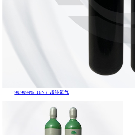
99.9999%（6N）超纯氮气