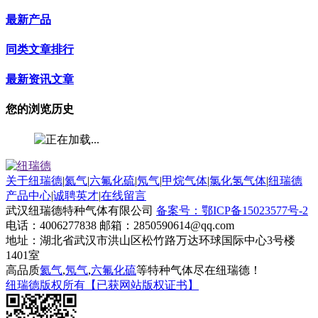
最新产品
同类文章排行
最新资讯文章
您的浏览历史
关于纽瑞德
|
氦气
|
六氟化硫
|
氖气
|
甲烷气体
|
氯化氢气体
|
纽瑞德
产品中心
|
诚聘英才
|
在线留言
武汉纽瑞德特种气体有限公司
备案号：鄂ICP备15023577号-2
电话：4006277838 邮箱：2850590614@qq.com
地址：湖北省武汉市洪山区松竹路万达环球国际中心3号楼
1401室
高品质
氦气
,
氖气
,
六氟化硫
等特种气体尽在纽瑞德！
纽瑞德版权所有【已获网站版权证书】