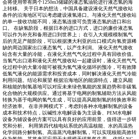
会将使用带有两个1250m3储罐的液态氢油轮进行液态氢的海
上转移。 关于日本的想法，中国具备建设液化天然气接收站
条件的沿海地区可以考虑建设液氢港口。与液化天然气接收站
的单一接收功能不同，液态氢连接可负责液态氢的进口和出
口。 在缺氢阶段，根据日本的进口方式，进口的廉价液态氢
可以作为补充和备用进口到世界上； 在引入大规模模制氢气
后的充足产能阶段，可以根据澳大利亚的出口模式向氢资源稀
缺的周边国家出口液态氢气，以产生利润。 液化天然气接收
站含有大量的冷能，在液化天然气气化过程中具有回收价值。
当氢气出口港和液化天然气接收站一起建设时，液化天然气气
化过程中的大量冷能可被视为氢气液化循环的预冷，可有效降
低氢气液化的能源需求和投资成本，同时解决液化天然气冷能
利用问题。结论和展望 根据沿海地区的能源特点，建立风能
和核能的制氢基地可以对应未来绿色氢能的发展趋势和非碳氢
化合物的大规模供应。通过将基于电网的制氢辅助方法从风能
转换为基于电网的氢气生成，可以提高风能制氢的转换效率和
经济效率。 在非并网模式下，考虑到各种水电解制氢的设备
成本和技术特点，以碱性水电解设备为主设备、PEM水电解
设备为辅设备的方案可以具有良好的应用前景，值得进一步研
究和分析。 利用第四代核电站系统的高温核能、水的高温热
化学回路分解制氢、高温蒸汽电解制氢，可以实现核能高效转
化为氢能，其将来可应用于大规模无碳氢气生产。 依托LNG