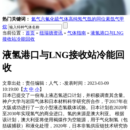
热门关键词：
氦气
六氟化硫气体
高纯氖气
氙的同位素
氙气
甲
烷
当前位置：
首页
»
纽瑞德资讯
»
气体指南
»
液氢港口与LNG
接收站冷能回收
液氢港口与LNG接收站冷能回
收
文章出处：
责任编辑：
人气：
-
发表时间：2023-03-09
10:19:00【
大
中
小
】
日本已提交了一份海上液态氢进口计划，并积极调查其含量。
神户大学与岩田气体和日本材料科学研究所合作，于2017年在
大阪成功进行了一次小型液态氢载体试验。日本计划在2020年
至2030年实现氢气的商业进口。氢的来源是澳大利亚。 根据
该计划，澳大利亚将使用褐煤作为空能源，用于气化制氢（包
括碳捕获）和液化处理，2020年，日本非氢供应链技术研究协