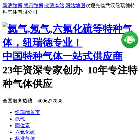
新浪微博
|
腾讯微博
|
收藏本站
|
网站地图
欢迎光临武汉纽瑞德特
种气体有限公司！
中国特种气体一站式供应商
23年资深专家创办 10年专注特
种气体供应
全国服务热线：
4006277838
纽瑞德首页
氙气
同位素
六氟化硫
标准气体