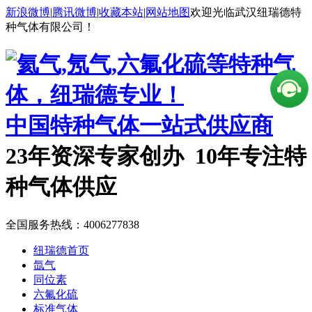
新浪微博
|
腾讯微博
|
收藏本站
|
网站地图
欢迎光临武汉纽瑞德特
种气体有限公司！
中国特种气体一站式供应商
23年资深专家创办 10年专注特
种气体供应
全国服务热线：
4006277838
纽瑞德首页
氙气
同位素
六氟化硫
标准气体