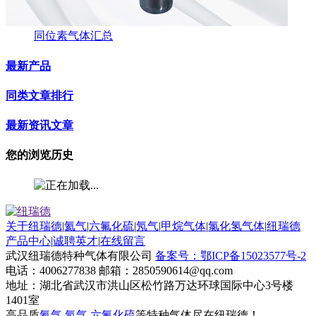
同位素气体汇总
最新产品
同类文章排行
最新资讯文章
您的浏览历史
关于纽瑞德
|
氦气
|
六氟化硫
|
氖气
|
甲烷气体
|
氯化氢气体
|
纽瑞德
产品中心
|
诚聘英才
|
在线留言
武汉纽瑞德特种气体有限公司
备案号：鄂ICP备15023577号-2
电话：4006277838 邮箱：2850590614@qq.com
地址：湖北省武汉市洪山区松竹路万达环球国际中心3号楼
1401室
高品质
氦气
,
氖气
,
六氟化硫
等特种气体尽在纽瑞德！