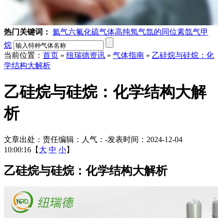
热门关键词：
氦气
六氟化硫气体
高纯氖气
氙的同位素
氙气
甲
烷
当前位置：
首页
»
纽瑞德资讯
»
气体指南
»
乙硅烷与硅烷：化
学结构大解析
乙硅烷与硅烷：化学结构大解
析
文章出处：
责任编辑：
人气：
-
发表时间：2024-12-04
10:00:16【
大
中
小
】
乙硅烷与硅烷：化学结构大解析