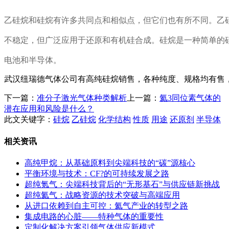
乙硅烷和硅烷有许多共同点和相似点，但它们也有所不同。乙
不稳定，但广泛应用于还原和有机硅合成。硅烷是一种简单的
电池和半导体。
武汉纽瑞德气体公司有高纯硅烷销售，各种纯度、规格均有售，请拨打
下一篇：
准分子激光气体种类解析
上一篇：
氦3同位素气体的
潜在应用和风险是什么？
此文关键字：
硅烷
乙硅烷
化学结构
性质
用途
还原剂
半导体
相关资讯
高纯甲烷：从基础原料到尖端科技的“碳”源核心
平衡环境与技术：CF?的可持续发展之路
超纯氪气：尖端科技背后的“无形基石”与供应链新挑战
超纯氦气：战略资源的技术突破与高端应用
从进口依赖到自主可控：氦气产业的转型之路
集成电路的心脏——特种气体的重要性
定制化解决方案引领气体供应新模式