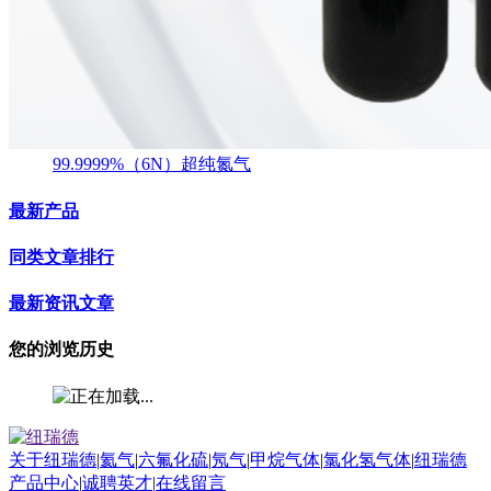
99.9999%（6N）超纯氮气
最新产品
同类文章排行
最新资讯文章
您的浏览历史
关于纽瑞德
|
氦气
|
六氟化硫
|
氖气
|
甲烷气体
|
氯化氢气体
|
纽瑞德
产品中心
|
诚聘英才
|
在线留言