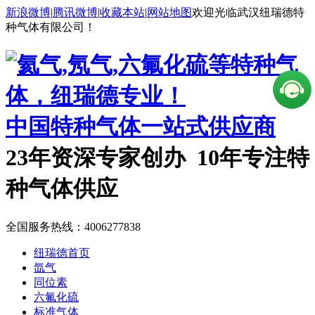
新浪微博
|
腾讯微博
|
收藏本站
|
网站地图
欢迎光临武汉纽瑞德特
种气体有限公司！
中国特种气体一站式供应商
23年资深专家创办 10年专注特
种气体供应
全国服务热线：
4006277838
纽瑞德首页
氙气
同位素
六氟化硫
标准气体