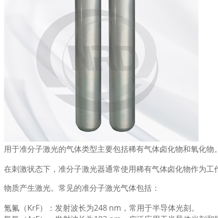
用于准分子激光的气体类型主要包括稀有气体卤化物和氧化物
在刺激状态下，准分子激光器通常使用稀有气体卤化物作为工
物质产生激光。常见的准分子激光气体包括：
氪氟（KrF）：发射波长为248 nm，常用于半导体光刻。