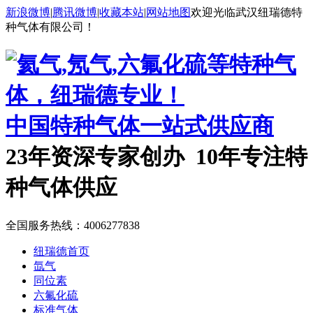
新浪微博
|
腾讯微博
|
收藏本站
|
网站地图
欢迎光临武汉纽瑞德特
种气体有限公司！
中国特种气体一站式供应商
23年资深专家创办 10年专注特
种气体供应
全国服务热线：
4006277838
纽瑞德首页
氙气
同位素
六氟化硫
标准气体