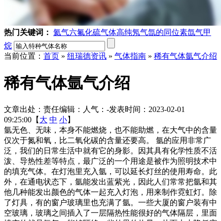
热门关键词：
氦气
六氟化硫气体
高纯氖气
氙的同位素
氙气
甲
烷
当前位置：
首页
»
纽瑞德资讯
»
气体指南
»
稀有气体氩气介绍
稀有气体氩气介绍
文章出处：
责任编辑：
人气：
-
发表时间：2023-02-01
09:25:00【
大
中
小
】
氩无色、无味，本身不能燃烧，也不能助燃，在大气中的含量
仅次于氮和氧，比二氧化碳的含量还要高。 氩的应用非常广
泛，我们的日常生活中就有它的身影。因其具有化学性质不活
泼、导热性差等特点，最广泛的一个用途是被作为照明技术中
的填充气体。在灯泡里充入氩，可以延长灯丝的使用寿命。此
外，在通电状态下，氩能发出蓝紫光，因此人们常常把氩和其
他几种能发出颜色的气体一起充入灯泡，用来制作霓虹灯。除
了灯具，有的窗户玻璃里也充满了氩。一些大厦的窗户装有中
空玻璃，玻璃之间插入了一层隔热性能很好的气体隔层，里面