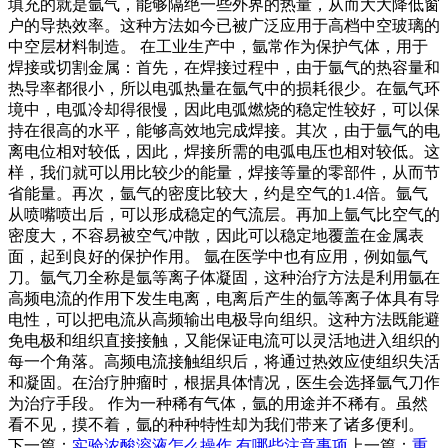
填充的就是氩气，能够隔绝一些外界的热量，从而大大降低窗
户的导热效率。这种方法如今已被广泛应用于高档中空玻璃的
中空层材料制造。 在工业生产中，氩常作为保护气体，用于
焊接或切割金属：首先，在焊接过程中，由于氩气的热容量和
热导率都很小，所以电弧热量在氩气中的损耗很少。在氩气环
境中，电弧冷却得很慢，因此电弧燃烧的稳定性较好，可以保
持在很高的水平，能够高效地完成焊接。其次，由于氩气的电
离电位相对较低，因此，焊接所需的电弧电压也相对较低。这
样，我们就可以用比较少的能量，焊接等量的零部件，从而节
省能量。再次，氩气的密度比较大，约是空气的1.4倍。氩气
从喷嘴喷出后，可以形成稳定的气流层。再加上氩气比空气的
密度大，不容易被空气冲散，因此可以稳定地覆盖在金属表
面，起到良好的保护作用。 氩在医学中也有应用，例如氩气
刀。氩气刀全称是氩等离子体凝固，这种治疗方法是利用氩在
高频电流的作用下发生电离，电离后产生的氩等离子体具有导
电性，可以把电流从高频输出电极导向组织。这种方法既能避
免电极和组织直接接触，又能保证电流可以灵活地进入组织的
每一个角落。高频电流接触组织后，将通过热效应使组织失活
和凝固。在治疗肿瘤时，根据具体情况，医生会选择氩气刀作
为治疗手段。 作为一种稀有气体，氩的用途并不稀有。虽然
看不见，摸不着，氩的种种特性却为我们带来了诸多便利。
下一篇：
实验浓酸溶液怎么操作 有哪些注意事项
上一篇：
重