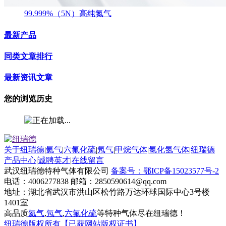
99.999%（5N）高纯氮气
最新产品
同类文章排行
最新资讯文章
您的浏览历史
关于纽瑞德
|
氦气
|
六氟化硫
|
氖气
|
甲烷气体
|
氯化氢气体
|
纽瑞德
产品中心
|
诚聘英才
|
在线留言
武汉纽瑞德特种气体有限公司
备案号：鄂ICP备15023577号-2
电话：4006277838 邮箱：2850590614@qq.com
地址：湖北省武汉市洪山区松竹路万达环球国际中心3号楼
1401室
高品质
氦气
,
氖气
,
六氟化硫
等特种气体尽在纽瑞德！
纽瑞德版权所有【已获网站版权证书】