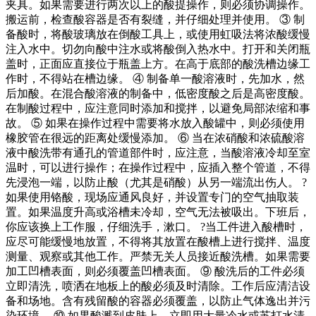
夹具。如果需要进行两次以上的酸提操作，则必须协调操作。
搬运前，检查酸容器是否有裂缝，并仔细处理并使用。 ③ 制
备酸时，将酸玻璃放在倒酸工具上，或使用虹吸法将浓酸缓慢
注入水中。切勿向酸中注水或将酸倒入热水中。打开和关闭瓶
盖时，正面应直接位于瓶盖上方。在高于底部的酸洗槽边缘工
作时，不得站在槽边缘。 ④ 制备单一酸溶液时，先加水，然
后加酸。在混合酸溶液的制备中，低密度酸之后是高密度酸。
在制酸过程中，应注意同时添加和搅拌，以避免局部浓缩和事
故。 ⑤ 如果在操作过程中需要将水放入酸罐中，则必须使用
橡胶管在很远的距离处缓慢添加。 ⑥ 当在浓硝酸和浓硫酸溶
液中酸洗带有通孔的管道部件时，应注意，当酸溶液冷却至室
温时，可以进行操作；在操作过程中，应插入整个管道，不得
先浸泡一端，以防止酸（尤其是硝酸）从另一端流出伤人。 ?
如果使用铬酸，现场应通风良好，并设置专门的空气抽取装
置。如果温度升高或浴槽未冷却，空气无法被吸出。下班后，
你应该换上工作服，仔细洗手，漱口。 ?当工件进入酸槽时，
应尽可能缓慢地放置，不得将其放置在酸槽上进行搅拌、温度
测量、观察或其他工作。严禁无关人员接近酸洗槽。如果需要
加工凹槽表面，则必须覆盖凹槽表面。 ⑨ 酸洗后的工件必须
立即清洗，喷洒在地板上的酸必须及时清除。工作后应清洁设
备和场地。含有残留酸的容器必须覆盖，以防止气体逸出并污
染环境。 ⑩ 如果酸溅到皮肤上，立即用大量冷水或苏打水清