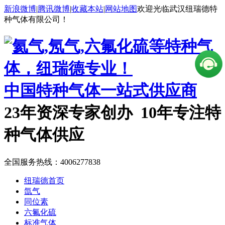
新浪微博
|
腾讯微博
|
收藏本站
|
网站地图
欢迎光临武汉纽瑞德特
种气体有限公司！
中国特种气体一站式供应商
23年资深专家创办 10年专注特
种气体供应
全国服务热线：
4006277838
纽瑞德首页
氙气
同位素
六氟化硫
标准气体