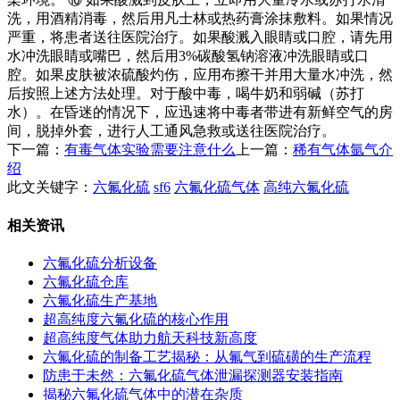
洗，用酒精消毒，然后用凡士林或热药膏涂抹敷料。如果情况
严重，将患者送往医院治疗。如果酸溅入眼睛或口腔，请先用
水冲洗眼睛或嘴巴，然后用3%碳酸氢钠溶液冲洗眼睛或口
腔。如果皮肤被浓硫酸灼伤，应用布擦干并用大量水冲洗，然
后按照上述方法处理。对于酸中毒，喝牛奶和弱碱（苏打
水）。在昏迷的情况下，应迅速将中毒者带进有新鲜空气的房
间，脱掉外套，进行人工通风急救或送往医院治疗。
下一篇：
有毒气体实验需要注意什么
上一篇：
稀有气体氩气介
绍
此文关键字：
六氟化硫
sf6
六氟化硫气体
高纯六氟化硫
相关资讯
六氟化硫分析设备
六氟化硫仓库
六氟化硫生产基地
超高纯度六氟化硫的核心作用
超高纯度气体助力航天科技新高度
六氟化硫的制备工艺揭秘：从氟气到硫磺的生产流程
防患于未然：六氟化硫气体泄漏探测器安装指南
揭秘六氟化硫气体中的潜在杂质