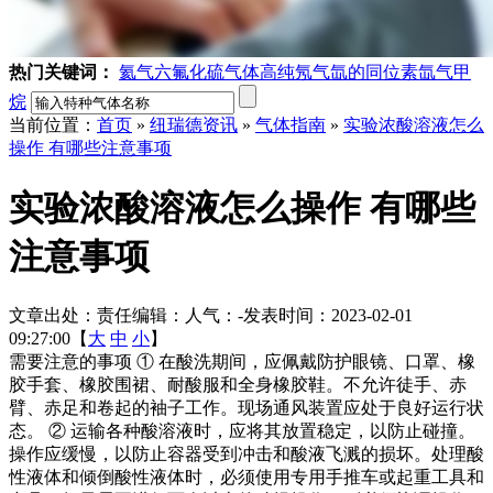
热门关键词：
氦气
六氟化硫气体
高纯氖气
氙的同位素
氙气
甲
烷
当前位置：
首页
»
纽瑞德资讯
»
气体指南
»
实验浓酸溶液怎么
操作 有哪些注意事项
实验浓酸溶液怎么操作 有哪些
注意事项
文章出处：
责任编辑：
人气：
-
发表时间：2023-02-01
09:27:00【
大
中
小
】
需要注意的事项 ① 在酸洗期间，应佩戴防护眼镜、口罩、橡
胶手套、橡胶围裙、耐酸服和全身橡胶鞋。不允许徒手、赤
臂、赤足和卷起的袖子工作。现场通风装置应处于良好运行状
态。 ② 运输各种酸溶液时，应将其放置稳定，以防止碰撞。
操作应缓慢，以防止容器受到冲击和酸液飞溅的损坏。处理酸
性液体和倾倒酸性液体时，必须使用专用手推车或起重工具和