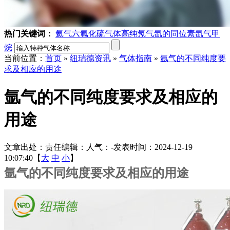
热门关键词：
氦气
六氟化硫气体
高纯氖气
氙的同位素
氙气
甲
烷
当前位置：
首页
»
纽瑞德资讯
»
气体指南
»
氩气的不同纯度要
求及相应的用途
氩气的不同纯度要求及相应的
用途
文章出处：
责任编辑：
人气：
-
发表时间：2024-12-19
10:07:40【
大
中
小
】
氩气的不同纯度要求及相应的用途