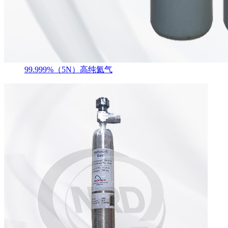
99.999%（5N）高纯氦气