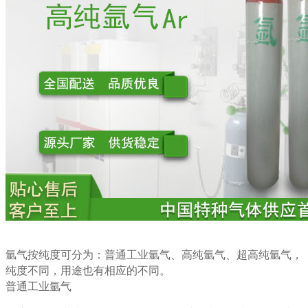
氩气按纯度可分为：普通工业氩气、高纯氩气、超高纯氩气，
纯度不同，用途也有相应的不同。
普通工业氩气