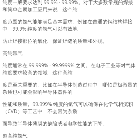
纯度一般要求达到 99.9% - 99.99%。对于大多数常规的焊接
和简单金属加工应用来说，这个纯
度范围的氩气能够满足基本需求。例如在普通的钢结构焊接
中，99.9% 纯度的氩气可以有效地
防止焊接部位的氧化，保证焊缝的质量和外观。
高纯氩气
纯度通常在 99.999% - 99.9999% 之间。在电子工业等对气体
纯度要求较高的领域，这种高纯
度是至关重要的。比如在半导体制造过程中，哪怕是极微量的
杂质也可能会影响半导体器件的
性能和质量。99.999% 纯度的氩气可以确保在化学气相沉积
（CVD）等工艺中，不会因为杂质
而导致半导体薄膜的缺陷或者电学性能的下降。
超高纯氩气