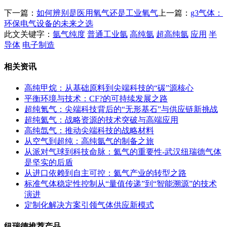
下一篇：
如何辨别是医用氧气还是工业氧气
上一篇：
g3气体：
环保电气设备的未来之选
此文关键字：
氩气纯度
普通工业氩
高纯氩
超高纯氩
应用
半
导体
电子制造
相关资讯
高纯甲烷：从基础原料到尖端科技的“碳”源核心
平衡环境与技术：CF?的可持续发展之路
超纯氪气：尖端科技背后的“无形基石”与供应链新挑战
超纯氦气：战略资源的技术突破与高端应用
高纯氙气：推动尖端科技的战略材料
从空气到超纯：高纯氩气的制备之旅
从派对气球到科技命脉：氦气的重要性-武汉纽瑞德气体
是坚实的后盾
从进口依赖到自主可控：氦气产业的转型之路
标准气体稳定性控制从“量值传递”到“智能溯源”的技术
演进
定制化解决方案引领气体供应新模式
纽瑞德推荐产品