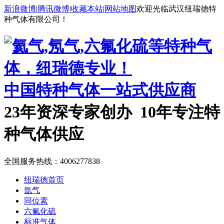
新浪微博
|
腾讯微博
|
收藏本站
|
网站地图
欢迎光临武汉纽瑞德特
种气体有限公司！
中国特种气体一站式供应商
23年资深专家创办 10年专注特
种气体供应
全国服务热线：
4006277838
纽瑞德首页
氙气
同位素
六氟化硫
标准气体