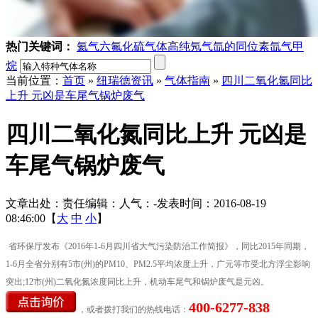
热门关键词：
氦气
六氟化硫气体
高纯氖气
氙的同位素
氙气
甲
烷
当前位置：
首页
»
纽瑞德资讯
»
气体指南
»
四川二氧化氮同比
上升 元凶是车尾气锅炉废气
四川二氧化氮同比上升 元凶是
车尾气锅炉废气
文章出处：
责任编辑：
人气：
-
发表时间：2016-08-19
08:46:00【
大
中
小
】
省环保厅发布《2016年1-6月四川省大气污染防治工作简报》，同比2015年同期，
1-6月全省分别有5市(州)的PM10、PM2.5平均浓度上升，广元等市受北方浮尘影响
突出;12市(州)二氧化氮浓度同比上升，机动车尾气和锅炉废气是元凶。
400-6277-838
，或者拨打我们的热线电话：