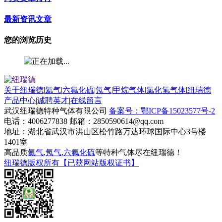
最新资讯文章
您的浏览历史
关于纽瑞德
|
氦气
|
六氟化硫
|
氖气
|
甲烷气体
|
氯化氢气体
|
纽瑞德
产品中心
|
诚聘英才
|
在线留言
武汉纽瑞德特种气体有限公司
备案号：鄂ICP备15023577号-2
电话：4006277838 邮箱：2850590614@qq.com
地址：湖北省武汉市洪山区松竹路万达环球国际中心3号楼
1401室
高品质
氦气
,
氖气
,
六氟化硫
等特种气体尽在纽瑞德！
纽瑞德版权所有【已获网站版权证书】