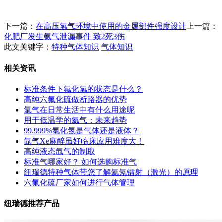
下一篇：
在高压氢气环境中使用的金属部件强度设计
上一篇：
化肥厂发生氨气泄漏事件 致2死3伤
此文关键字：
特种气体知识
气体知识
相关资讯
标准条件下氟化氢的状态是什么？
高纯六氟化硫做断路器的优势
氩气在日常生活中有什么用途呢
用于低温学的氦气：未来趋势
99.999%氯化氢是气体还是液体？
氙气Xe麻醉虽好临床应用难度大！
高纯液态氙气的制取
标准气哪家好？ 如何选购标准气
纽瑞德特种气体带您了解氦氖镭射（激光）的原理
六氟化硫厂家如何进行气体管理
纽瑞德推荐产品