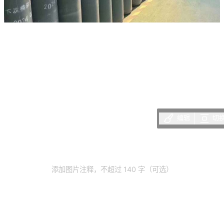
编辑
切
添加图片注释，不超过 140 字（可选）