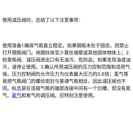
使用减压阀时，总结了以下注意事项：
使用准备1.确保气瓶直立稳定。如果钢瓶未处于固态，则禁止
打开钢瓶阀门。将圆柱体至少靠在墙壁或其他固体物体上；2.
检查瓶阀、减压阀进出口有无油污、危险品；如果发现油或油
污，请停止使用。3.确认所用减压阀的压力控制范围和适用气
体。压力控制阀的允许压力为仪表最大压力的0.6倍；氢气等
易燃气瓶阀门的螺纹密封与普通气瓶相反，因此减压阀也不
同。标志是在连接气瓶的端部连接中间有一个凹槽，但没有氮
气、
氦气
和氧气的调压阀。应特别注意使用。