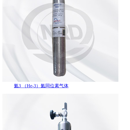
氦3 （He-3）氦同位素气体