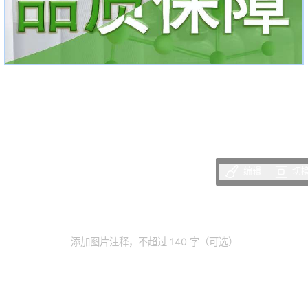
编辑
切
添加图片注释，不超过 140 字（可选）