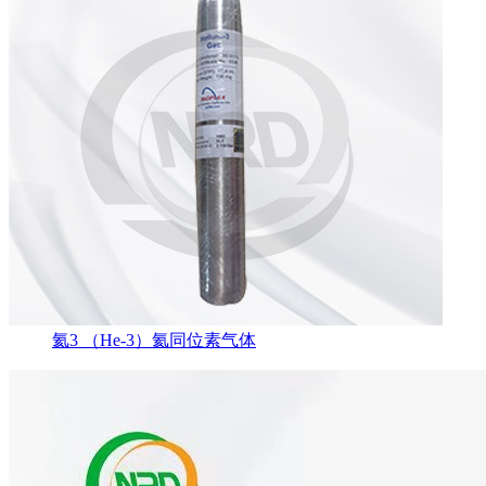
氦3 （He-3）氦同位素气体