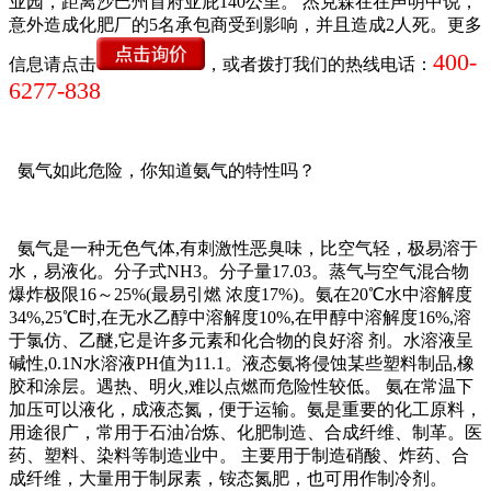
业园，距离沙巴州首府亚庇140公里。 杰克森在在声明中说，
意外造成化肥厂的5名承包商受到影响，并且造成2人死。更多
400-
信息请点击
，或者拨打我们的热线电话：
6277-838
氨气如此危险，你知道氨气的特性吗？
氨气是一种无色气体,有刺激性恶臭味，比空气轻，极易溶于
水，易液化。分子式NH3。分子量17.03。蒸气与空气混合物
爆炸极限16～25%(最易引燃 浓度17%)。氨在20℃水中溶解度
34%,25℃时,在无水乙醇中溶解度10%,在甲醇中溶解度16%,溶
于氯仿、乙醚,它是许多元素和化合物的良好溶 剂。水溶液呈
碱性,0.1N水溶液PH值为11.1。液态氨将侵蚀某些塑料制品,橡
胶和涂层。遇热、明火,难以点燃而危险性较低。 氨在常温下
加压可以液化，成液态氮，便于运输。氨是重要的化工原料，
用途很广，常用于石油冶炼、化肥制造、合成纤维、制革。医
药、塑料、染料等制造业中。 主要用于制造硝酸、炸药、合
成纤维，大量用于制尿素，铵态氮肥，也可用作制冷剂。