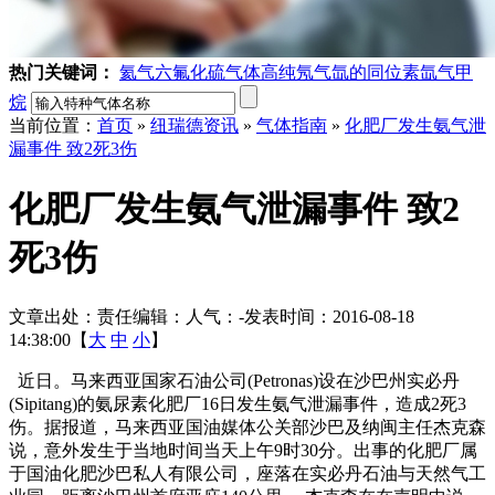
热门关键词：
氦气
六氟化硫气体
高纯氖气
氙的同位素
氙气
甲
烷
当前位置：
首页
»
纽瑞德资讯
»
气体指南
»
化肥厂发生氨气泄
漏事件 致2死3伤
化肥厂发生氨气泄漏事件 致2
死3伤
文章出处：
责任编辑：
人气：
-
发表时间：2016-08-18
14:38:00【
大
中
小
】
近日。马来西亚国家石油公司(Petronas)设在沙巴州实必丹
(Sipitang)的氨尿素化肥厂16日发生氨气泄漏事件，造成2死3
伤。据报道，马来西亚国油媒体公关部沙巴及纳闽主任杰克森
说，意外发生于当地时间当天上午9时30分。出事的化肥厂属
于国油化肥沙巴私人有限公司，座落在实必丹石油与天然气工