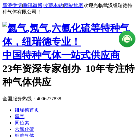
新浪微博
|
腾讯微博
|
收藏本站
|
网站地图
欢迎光临武汉纽瑞德特
种气体有限公司！
中国特种气体一站式供应商
23年资深专家创办 10年专注特
种气体供应
全国服务热线：
4006277838
纽瑞德首页
氙气
同位素
六氟化硫
标准气体