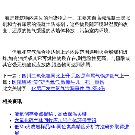
氨是建筑物内常见的污染物之一。主要来自高碱混凝土膨胀
剂和含有尿素的混凝土防冻剂，这些物质随环境温湿度的改
变，还原的氨气缓慢的从墙体释放，污染室内环境。
但氨和空气混合物达到上述浓度范围遇明火会燃烧和爆
炸,如有油类或其它可燃性物质存在,则危险性更高。与硫酸或
其它强无机酸反应放热,混合物可达到沸腾。
下一篇：
四川二氧化氮同比上升 元凶是车尾气锅炉废气
上一
篇：
医院错将“笑气”当氧气 致新生儿一死一重伤
此文关键字：
化肥厂发生氨气泄漏事件 致2死3伤
相关资讯
液氦储存要点揭秘，高效保温关键
六氟化硫气体回收应加强个体环保意识
低Mo火成岩样品Mo同位素高精度分析方法研究取得进
展