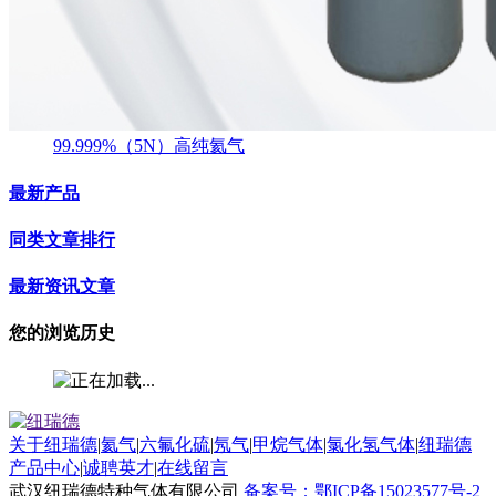
99.999%（5N）高纯氦气
最新产品
同类文章排行
最新资讯文章
您的浏览历史
关于纽瑞德
|
氦气
|
六氟化硫
|
氖气
|
甲烷气体
|
氯化氢气体
|
纽瑞德
产品中心
|
诚聘英才
|
在线留言
武汉纽瑞德特种气体有限公司
备案号：鄂ICP备15023577号-2