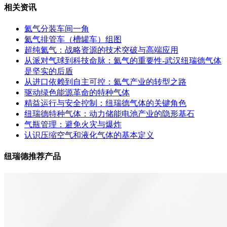
相关资讯
氦气分装车间一角
氦气排管车（槽罐车）组图
超纯氦气：战略资源的技术突破与高端应用
从派对气球到科技命脉：氦气的重要性-武汉纽瑞德气体
是坚实的后盾
从进口依赖到自主可控：氦气产业的转型之路
驱动绿色能源革命的特种气体
精益运行与安全控制：纽瑞德气体的关键角色
纽瑞德特种气体：动力储能电池产业的隐形基石
气瓶管理：避免火灾与爆炸
认识压缩空气和液化气体的基本定义
纽瑞德推荐产品