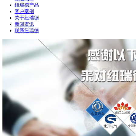
纽瑞德产品
客户案例
关于纽瑞德
新闻资讯
联系纽瑞德