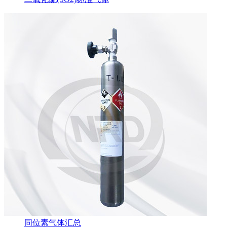
同位素气体汇总