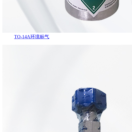
TO-14A环境标气