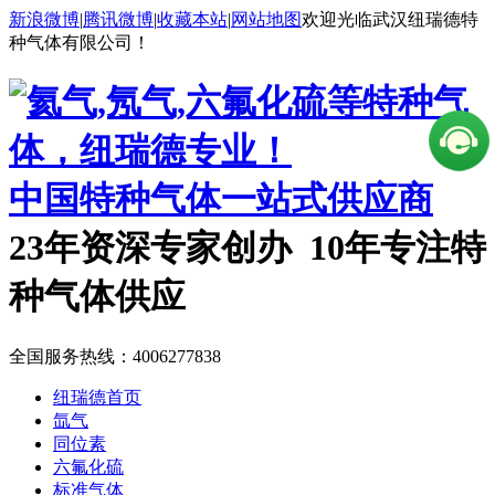
新浪微博
|
腾讯微博
|
收藏本站
|
网站地图
欢迎光临武汉纽瑞德特
种气体有限公司！
中国特种气体一站式供应商
23年资深专家创办 10年专注特
种气体供应
全国服务热线：
4006277838
纽瑞德首页
氙气
同位素
六氟化硫
标准气体