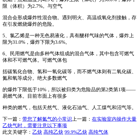
限（体积）为2.7%。与空气
混合会形成爆炸性混合物。遇到明火、高温或氧化剂接触，存
在引发燃烧爆炸的危险。
5、氯乙烯是一种无色易液化，具有醚样气味的气体，爆炸上
限为31.0%，爆炸下限为3.6%。
6、民用燃气是由多种气体组成的混合气体，其中包含可燃气
体和不可燃气体。可燃气体包
括碳氢化合物、氢和一氧化碳等，而不燃气体则有二氧化碳、
氮和氧等成分。绝大多数燃气
的爆炸下限低于10%，所以被归类为危险品的第2类第1项——
易燃气体。目前市面上有很多
种类的燃气，包括天然气、液化石油气、人工煤气和沼气等。
下一篇：
带您了解氮气的小常识
上一篇：
在实验室内操作大量
乙炔气时，需要注意以下事项
此文关键字：
乙炔
高纯乙炔
99.9%乙炔
高纯气体