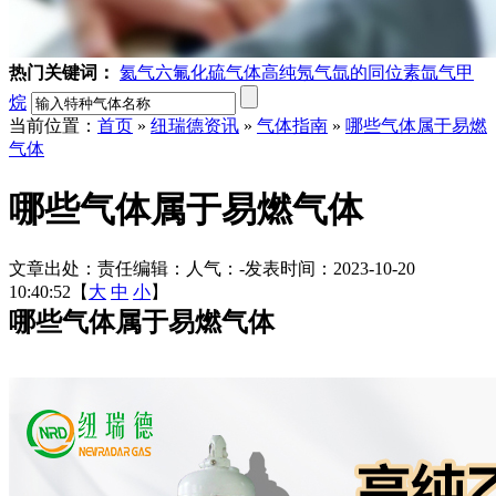
热门关键词：
氦气
六氟化硫气体
高纯氖气
氙的同位素
氙气
甲
烷
当前位置：
首页
»
纽瑞德资讯
»
气体指南
»
哪些气体属于易燃
气体
哪些气体属于易燃气体
文章出处：
责任编辑：
人气：
-
发表时间：2023-10-20
10:40:52【
大
中
小
】
哪些气体属于易燃气体