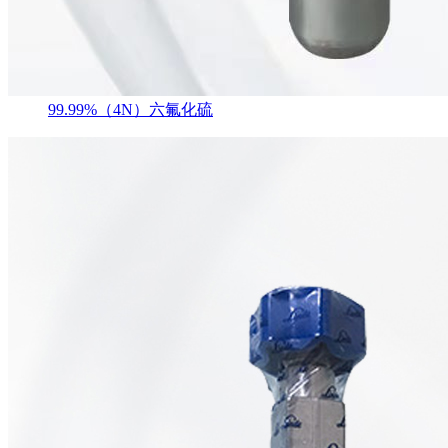
99.99%（4N）六氟化硫