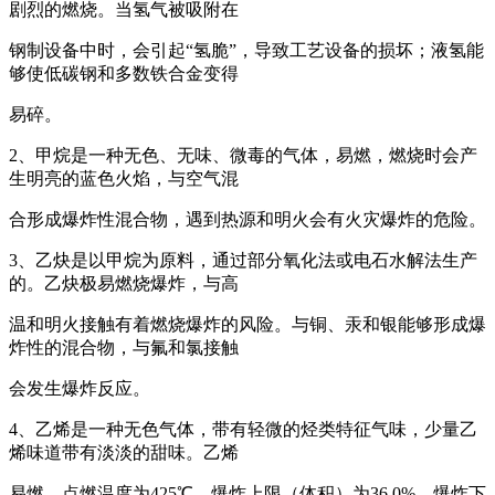
剧烈的燃烧。当氢气被吸附在
钢制设备中时，会引起“氢脆”，导致工艺设备的损坏；液氢能
够使低碳钢和多数铁合金变得
易碎。
2、甲烷是一种无色、无味、微毒的气体，易燃，燃烧时会产
生明亮的蓝色火焰，与空气混
合形成爆炸性混合物，遇到热源和明火会有火灾爆炸的危险。
3、乙炔是以甲烷为原料，通过部分氧化法或电石水解法生产
的。乙炔极易燃烧爆炸，与高
温和明火接触有着燃烧爆炸的风险。与铜、汞和银能够形成爆
炸性的混合物，与氟和氯接触
会发生爆炸反应。
4、乙烯是一种无色气体，带有轻微的烃类特征气味，少量乙
烯味道带有淡淡的甜味。乙烯
易燃，点燃温度为425℃，爆炸上限（体积）为36.0%，爆炸下