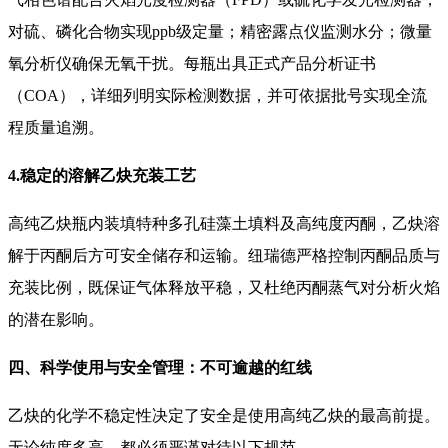
对硫、磷化合物实现ppb级定量；精密露点仪监测水分；微量
氧分析仪确保无氧干扰。每瓶出具正式产品分析证书
（COA），详细列明实际检测数据，并可依据批号实现全流
程质量追溯。
4.稳定的溶解乙炔充装工艺
高纯乙炔瓶内装填特种多孔硅藻土填料及高纯度丙酮，乙炔溶
解于丙酮后方可安全储存和运输。纽瑞德严格控制丙酮品质与
充装比例，既保证气体释放平稳，又杜绝丙酮蒸气对分析火焰
的潜在影响。
四、科学使用与安全管理：不可逾越的红线
乙炔的化学不稳定性决定了安全是使用高纯乙炔的最高前提。
无论纯度多高，都必须严谨对待以下规范。