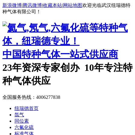
新浪微博
|
腾讯微博
|
收藏本站
|
网站地图
欢迎光临武汉纽瑞德特
种气体有限公司！
中国特种气体一站式供应商
23年资深专家创办 10年专注特
种气体供应
全国服务热线：
4006277838
纽瑞德首页
氙气
同位素
六氟化硫
标准气体