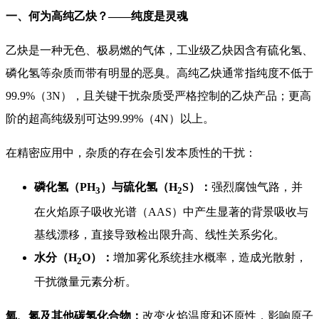
一、何为高纯乙炔？——纯度是灵魂
乙炔是一种无色、极易燃的气体，工业级乙炔因含有硫化氢、
磷化氢等杂质而带有明显的恶臭。高纯乙炔通常指纯度不低于
99.9%（3N），且关键干扰杂质受严格控制的乙炔产品；更高
阶的超高纯级别可达99.99%（4N）以上。
在精密应用中，杂质的存在会引发本质性的干扰：
磷化氢（PH
）与硫化氢（H
S）：
强烈腐蚀气路，并
3
2
在火焰原子吸收光谱（AAS）中产生显著的背景吸收与
基线漂移，直接导致检出限升高、线性关系劣化。
水分（H
O）：
增加雾化系统挂水概率，造成光散射，
2
干扰微量元素分析。
氧、氮及其他碳氢化合物：
改变火焰温度和还原性，影响原子