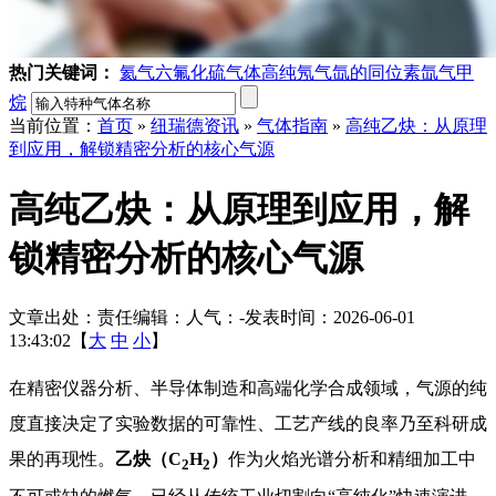
热门关键词：
氦气
六氟化硫气体
高纯氖气
氙的同位素
氙气
甲
烷
当前位置：
首页
»
纽瑞德资讯
»
气体指南
»
高纯乙炔：从原理
到应用，解锁精密分析的核心气源
高纯乙炔：从原理到应用，解
锁精密分析的核心气源
文章出处：
责任编辑：
人气：
-
发表时间：2026-06-01
13:43:02【
大
中
小
】
在精密仪器分析、半导体制造和高端化学合成领域，气源的纯
度直接决定了实验数据的可靠性、工艺产线的良率乃至科研成
果的再现性。
乙炔（C
H
）
作为火焰光谱分析和精细加工中
2
2