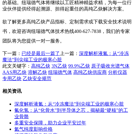
的基础。纽瑞德气体将继续以工匠精神精益求精，为每一位行
业伙伴提供经得起溯源、担得起重任的高纯乙炔解决方案。
欲了解更多高纯乙炔产品指标、定制需求或下载安全技术说明
书，欢迎咨询纽瑞德气体技术热线400-627-7838，我们的专家
团队将为您提供一对一服务。
下一篇：
已经是最后一篇了
上一篇：
深度解析液氮：从“冷冻
魔法”到尖端工业的极寒心脏
此文关键字：
高纯乙炔
3N乙炔
99.9%乙炔
原子吸收光谱气体
AAS用乙炔
溶解乙炔
纽瑞德气体
高纯乙炔供应商
分析仪器
专用乙炔
乙炔安全规范
相关资讯
深度解析液氮：从“冷冻魔法”到尖端工业的极寒心脏
氟化氢：从“化骨水”到半导体之芯，揭秘最“硬核”的工
业骨骼
多重安全保障，助力企业平安过年
氦气纯度影响价格