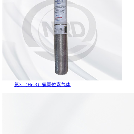
氦3 （He-3）氦同位素气体