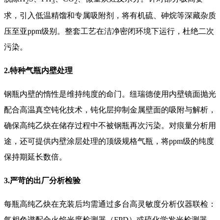
2
3
2
求，引入低温精馏和专属吸附剂，将有机硫、砷烷等深藏杂质
压至亚ppm级别。整套工艺在洁净密闭环境下运行，杜绝二次
污染。
2.特种气瓶内壁处理
钢瓶内壁的惰性是维持纯度的命门。纽瑞德使用内壁镜面抛光
配合高温真空钝化技术，钝化层抑制金属壁面的吸附与解析，
确保高纯乙炔在储存过程中不被钢瓶再次污染。对痕量分析用
途，还可提供内壁涂层处理的顶级规格气瓶，将ppm级的纯度
保持期延长数倍。
3.严苛的出厂分析检验
每瓶高纯乙炔在充装后均需通过多台高灵敏度分析仪器联检：
气相色谱配合火焰光度检测器（FPD）或硫化学发光检测器，