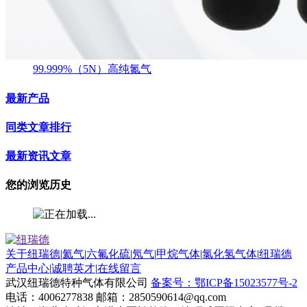
99.999%（5N）高纯氮气
最新产品
同类文章排行
最新资讯文章
您的浏览历史
关于纽瑞德
|
氦气
|
六氟化硫
|
氖气
|
甲烷气体
|
氯化氢气体
|
纽瑞德
产品中心
|
诚聘英才
|
在线留言
武汉纽瑞德特种气体有限公司
备案号：鄂ICP备15023577号-2
电话：4006277838 邮箱：2850590614@qq.com