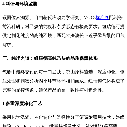
4.科研与环境监测
碳同位素溯源、自由基反应动力学研究、VOCs
标准气
配制等
前沿科研，对乙炔的纯度和杂质形态有极高要求。纽瑞德可提
供定制化纯度的高纯乙炔，匹配特殊波长下近乎零背景的用气
需求。
三、纯净之道：纽瑞德高纯乙炔的品质保障体系
气瓶中最终交付的每一口乙炔，都由原料遴选、深度净化、钢
瓶处理和精密分析四个环节环环相扣而成。纽瑞德气体构建了
完整的品控链条，确保产品的高一致性与可追溯性。
1.多重深度净化工艺
采用化学洗涤、催化转化与选择性分子筛吸附联用技术，逐级
脱除H
S、PH
、CO
、微量炔烃及水分。针对部分极高要