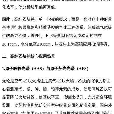
化效率，使分析结果偏离真值。
因此，高纯乙炔并非单一指标的概念，而是一套对数十种痕量
杂质进行极限脱除和精准受控的气体工程体系。纽瑞德气体提
供的高纯乙炔，将PH
、H
S等典型有害杂质稳定控制在
3
2
≤0.1ppm，水分低至≤10ppm，从源头上为高端应用扫清障碍。
二、高纯乙炔的核心应用场景
1.原子吸收光谱（AAS）与原子荧光光谱（AFS）
无论是空气-乙炔火焰还是笑气-乙炔火焰，乙炔的纯净度都左
右着测定钙、镁、砷、硒、铅等元素的成败。使用高纯乙炔可
显著降低火焰背景，使基线平直、信噪比提升，尤其适合环境
监测、食药检测和地矿实验室中痕量金属的精准定量。国内外
权威方法（如美国EPA方法）已明确推荐使用高纯乙炔以降低