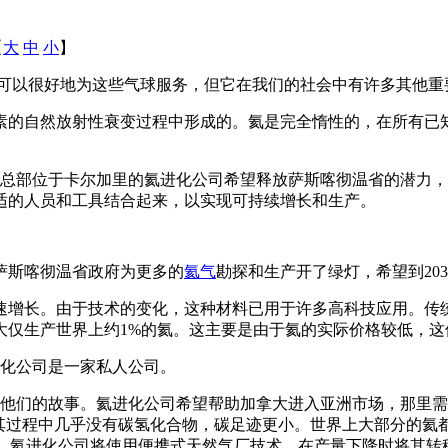
【
大
中
小
】
可以很好地为这些气球服务，但它在我们的社会中有许多其他重
的自然放射性衰变过程中形成的。氦是完全惰性的，在所有已知
部位于卡尔加里的氦进化公司希望释放萨斯喀彻温省的潜力，成为世界上
适的人员和工具结合起来，以实现可持续增长和生产。
萨斯喀彻温省政府为更多的
氦气
勘探和生产开了绿灯，希望到203
速增长。由于技术的变化，这种材料已用于许多高科技应用。传统
大仅生产世界上约1%的氦。这主要是由于氦的实际价格较低，这
进化公司是一家私人公司。
述他们的故事。氦进化公司希望帮助加拿大进入亚洲市场，那里需
其过程中几乎没有碳氢化合物，碳足迹更小。世界上大部分的氦都
垫，氦进化公司将使用便携式天然气厂技术，在产量下降时将其