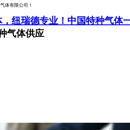
种气体有限公司！
中国特种气体
特种气体供应