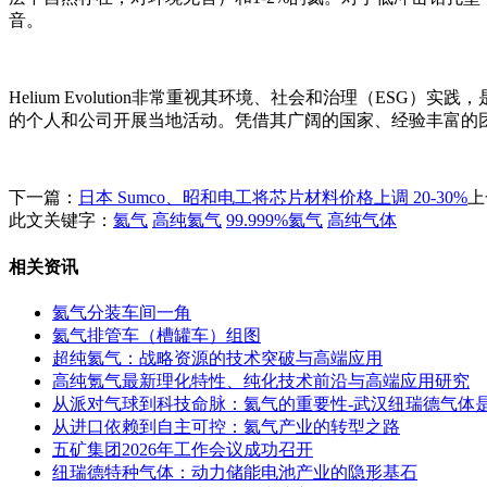
音。
Helium Evolution非常重视其环境、社会和治理（
的个人和公司开展
当地
活动。凭借其广阔的国家、经验丰富的
下一篇：
日本 Sumco、昭和电工将芯片材料价格上调 20-30%
上
此文关键字：
氦气
高纯氦气
99.999%氦气
高纯气体
相关资讯
氦气分装车间一角
氦气排管车（槽罐车）组图
超纯氦气：战略资源的技术突破与高端应用
高纯氪气最新理化特性、纯化技术前沿与高端应用研究
从派对气球到科技命脉：氦气的重要性-武汉纽瑞德气体
从进口依赖到自主可控：氦气产业的转型之路
五矿集团2026年工作会议成功召开
纽瑞德特种气体：动力储能电池产业的隐形基石