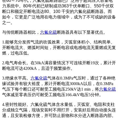
在60～70年代，
六氟化硫
断路器已广泛用于超高压大容量电
力系统中。80年代初已研
制成功363千伏单断口、550千伏双
断口和额定开断电流达80、100 千安的六氟化硫断路器。而
如今，它更是广泛地用在电力领域中，成为了不可或缺的设备
之一。
与传统断路器相比，
六氟化硫
断路器具有以下显著优点。
1.能够充分发挥气流的吹弧效果，灭弧室体积小、结构简单、
开断电流大、燃弧时间短，开断电容或电感电流无重燃或无复
燃，过电压低。
2.电气寿命长。在50kA满容量情况下可连续开断19次，累计开
断电流可达4200kA，且适于频繁操作。
3.绝缘水平高。
六氟化硫
气体在0.3MPa气压时，通过了各种绝
缘试验并有较大裕度，累计开断电流3000kA以后，在0.3MPa
气压下每个断口还可耐受工频电压250kV达1 min，将
六氟化硫
气体减至零表压仍可耐受工频电压166.4kV电压5分钟。
4.密封性能好。六氟化硫气体含水量低，灭弧室、电阻和支柱
分成独立气隔，现场安装时不用打开，安装好后用自动接头连
通，且安装检修方便，并可防止脏物和水分进入断路器内部。