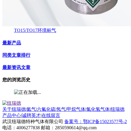
TO15/TO17环境标气
最新产品
同类文章排行
最新资讯文章
您的浏览历史
关于纽瑞德
|
氦气
|
六氟化硫
|
氖气
|
甲烷气体
|
氯化氢气体
|
纽瑞德
产品中心
|
诚聘英才
|
在线留言
武汉纽瑞德特种气体有限公司
备案号：鄂ICP备15023577号-2
电话：4006277838 邮箱：2850590614@qq.com