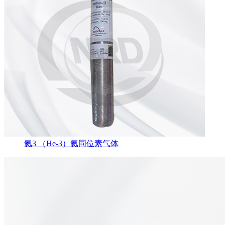
氦3 （He-3）氦同位素气体