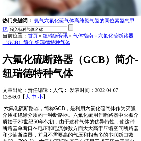
热门关键词：
氦气
六氟化硫气体
高纯氖气
氙的同位素
氙气
甲
烷
当前位置：
首页
»
纽瑞德资讯
»
气体指南
»
六氟化硫断路器
（GCB）简介-纽瑞德特种气体
六氟化硫断路器（GCB）简介-
纽瑞德特种气体
文章出处：
责任编辑：
人气：
-
发表时间：2022-04-07
13:54:00【
大
中
小
】
六氟化硫断路器，
简称GCB，是利用六氟化硫气体作为灭弧
介质和绝缘介质的一种断路器。六氟化硫用作断路器中灭弧介
质始于20世纪50年代初，由于这种气体的优异特性，使这种
断路器单断口在电压和电流参数方面大大高于压缩空气断路器
和少油断路器，并且不需要高的气压和相当多的串联断口数。