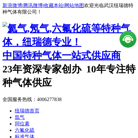
新浪微博
|
腾讯微博
|
收藏本站
|
网站地图
欢迎光临武汉纽瑞德特
种气体有限公司！
中国特种气体一站式供应商
23年资深专家创办 10年专注特
种气体供应
全国服务热线：
4006277838
纽瑞德首页
氙气
同位素
六氟化硫
标准气体