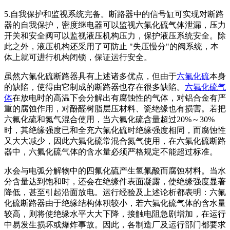
5.自我保护和监视系统完备。断路器中的信号缸可实现对断路
器的自我保护，密度继电器可以监视六氟化硫气体泄漏，压力
开关和安全阀可以监视液压机构压力，保护液压系统安全。除
此之外，液压机构还采用了可防止 "失压慢分"的阀系统，本
体上就可进行机构闭锁，保证运行安全。
虽然六氟化硫断路器具有上述诸多优点，但由于
六氟化硫
本身
的缺陷，使得由它制成的断路器也存在很多缺陷。
六氟化硫气
体
在放电时的高温下会分解出有腐蚀性的气体，对铝合金有严
重的腐蚀作用，对酚醛树脂层压材料、瓷绝缘也有损害。若把
六氟化硫和氮气混合使用，当六氟化硫含量超过20%～30%
时，其绝缘强度已和全充六氟化硫时绝缘强度相同，而腐蚀性
又大大减少，因此六氟化硫常混合氮气使用，在六氟化硫断路
器中，六氟化硫气体的含水量必须严格规定不能超过标准。
水会与电弧分解物中的四氟化硫产生氢氟酸而腐蚀材料。当水
分含量达到饱和时，还会在绝缘件表面凝露，使绝缘强度显著
降低，甚至引起沿面放电。运行经验及上述论析都表明：六氟
化硫断路器由于绝缘结构体积较小，若六氟化硫气体的含水量
较高，则将使绝缘水平大大下降，接触电阻急剧增加，在运行
中易发生损坏或爆炸事故。因此，各制造厂及运行部门都要求