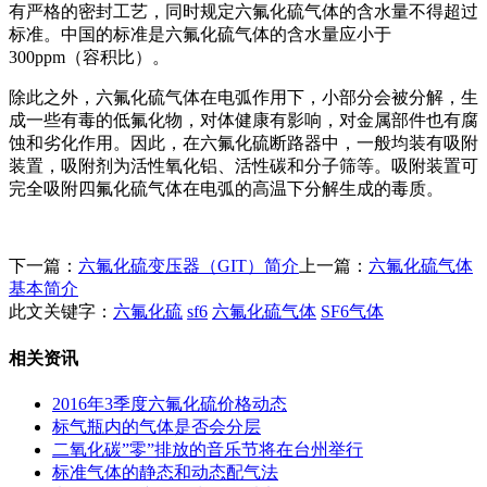
有严格的密封工艺，同时规定六氟化硫气体的含水量不得超过
标准。中国的标准是六氟化硫气体的含水量应小于
300ppm（容积比）。
除此之外，六氟化硫气体在电弧作用下，小部分会被分解，生
成一些有毒的低氟化物，对体健康有影响，对金属部件也有腐
蚀和劣化作用。因此，在六氟化硫断路器中，一般均装有吸附
装置，吸附剂为活性氧化铝、活性碳和分子筛等。吸附装置可
完全吸附四氟化硫气体在电弧的高温下分解生成的毒质。
下一篇：
六氟化硫变压器（GIT）简介
上一篇：
六氟化硫气体
基本简介
此文关键字：
六氟化硫
sf6
六氟化硫气体
SF6气体
相关资讯
2016年3季度六氟化硫价格动态
标气瓶内的气体是否会分层
二氧化碳”零”排放的音乐节将在台州举行
标准气体的静态和动态配气法