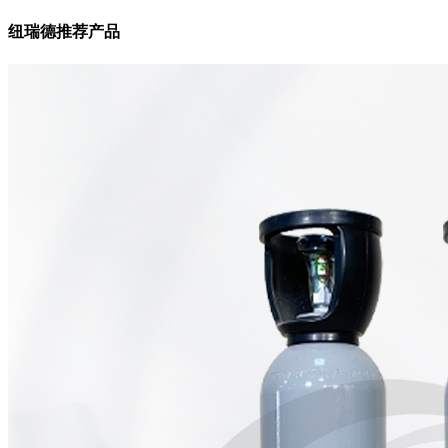
纽瑞德推荐产品