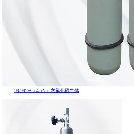
99.995%（4.5N）六氟化硫气体