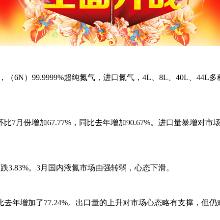
，（6N）99.9999%超纯氮气，进口氮气，4L、8L、40L、
，环比7月份增加67.77%，同比去年增加90.67%。进口量暴
同比下跌3.83%。3月国内液氮市场由强转弱，心态下滑。
2%，同比去年增加了77.24%。出口量的上升对市场心态略有支撑