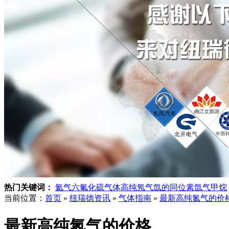
热门关键词：
氦气
六氟化硫气体
高纯氖气
氙的同位素
氙气
甲烷
当前位置：
首页
»
纽瑞德资讯
»
气体指南
»
最新高纯氮气的价
最新高纯氮气的价格