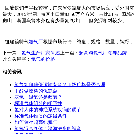
因液氮销售半径较窄，广东省依靠庞大的市场供应，受外围需求的
最大，2015年深圳特区出口量83.56万立方米，占比61
房山、新疆乌鲁木齐也有少量氮气出口，但资源相对较少。
纽瑞德特气
氮气厂
根据市场行情，纯度，规格，数量，钢瓶，
下一篇：
氦气生产厂家简述
上一篇：
超高纯氮气厂领导品牌
此文关键字：
氮气的价格
相关资讯
氖气如何确保运输安全？市场价格是否合理
甲醇做燃料的优缺点
灰氢、绿氢还是蓝氢？
标准气体组分的相容性
氢对人体的神经系统疾病的调节
标准气体物质的定级条件
如何储存超高纯氮气
氖氧混合气体：深海潜水的福音