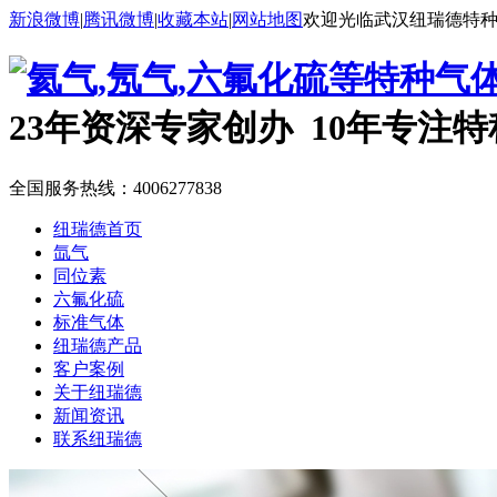
新浪微博
|
腾讯微博
|
收藏本站
|
网站地图
欢迎光临武汉纽瑞德特
23年资深专家创办 10年专注
全国服务热线：
4006277838
纽瑞德首页
氙气
同位素
六氟化硫
标准气体
纽瑞德产品
客户案例
关于纽瑞德
新闻资讯
联系纽瑞德