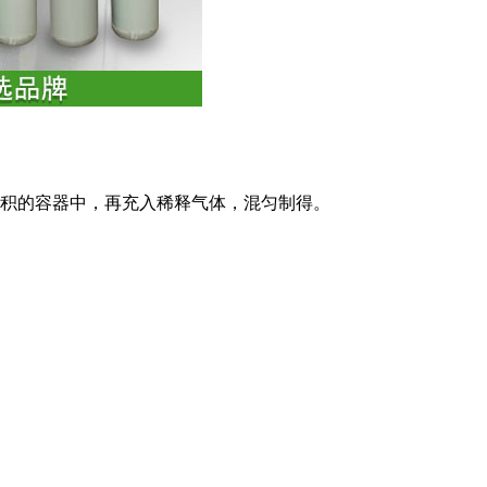
积的容器中，再充入稀释气体，混匀制得。