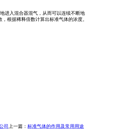
地进入混合器混气，从而可以连续不断地
数，根据稀释倍数计算出标准气体的浓度。
公司
上一篇：
标准气体的作用及常用用途