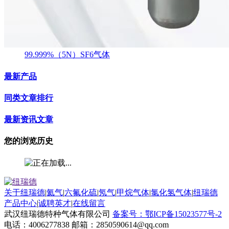
99.999%（5N）SF6气体
最新产品
同类文章排行
最新资讯文章
您的浏览历史
关于纽瑞德
|
氦气
|
六氟化硫
|
氖气
|
甲烷气体
|
氯化氢气体
|
纽瑞德
产品中心
|
诚聘英才
|
在线留言
武汉纽瑞德特种气体有限公司
备案号：鄂ICP备15023577号-2
电话：4006277838 邮箱：2850590614@qq.com