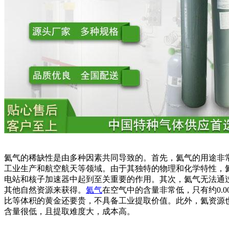
氦气的稀缺性是由多种因素共同导致的。首先，氦气的用途非
工业生产和航空航天等领域。由于其独特的物理和化学特性，
电站和核子加速器中起到至关重要的作用。其次，氦气无法通
其他自然资源来获得。
氦气
在空气中的含量非常低，只有约0.0
比等体积的黄金还要贵，不具备工业提取价值。此外，氦资源
含量很低，且提取难度大，成本高。