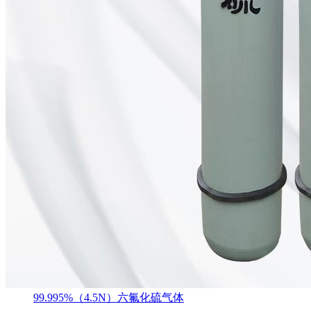
99.995%（4.5N）六氟化硫气体